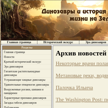
Главная страница
Исторический экскурс
Эра динозавров
Разделы
Архив новостей
Главная страница
Новости
Краткий исторический экскурс
Некоторые врачи пола
Эра динозавров
Гигантские растительноядные
Метановые реки, водя
динозавры
Устрашающие хищные динозавры
Удивительные птиценогие динозавры
Палочка Ильича
Вооруженные рогами, шипами и
панцирями
Характерные признаки динозавров
The Washington Post: п
Загадка гибели динозавров
Публикации