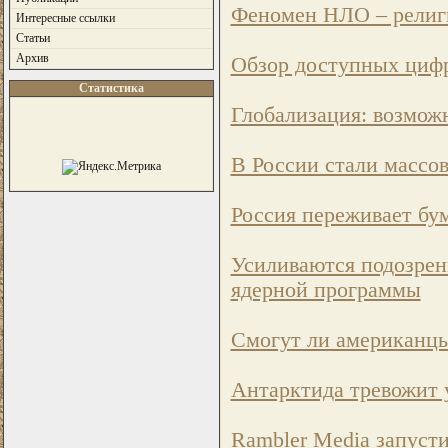
Феномен НЛО – религи
Интересные ссылки
Статьи
Архив
Обзор доступных цифр
Статистика
Глобализация: возмож
В России стали массо
Россия переживает бум
Усиливаются подозрен
ядерной программы
Смогут ли американ
Антарктида тревожит 
Rambler Media запуст