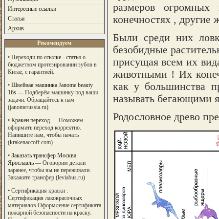
размеров огромных 
Интересные ссылки
конечностях , другие ж
Статьи
Архив
Были среди них лов
Рекомендуем
безобидные раститель
•
Переходи по
ссылке
- статья о
присущая всем их вида
бюджетном протезировании зубов в
животными ! Их конеч
Китае, с гарантией.
как у большинства п
•
Швейная машинка Janome beauty
16s
— Подберём машинку под ваши
называть бегающими 
задачи. Обращайтесь к нам
(janomerussia.ru)
Родословное древо пр
•
Кракен переход
— Поможем
оформить переход корректно.
Напишите нам, чтобы начать
(krakenaccoff.com)
•
Заказать трансфер Москва
Ярославль
— Оговорим детали
заранее, чтобы вы не переживали.
Закажите трансфер (leviabus.ru)
• Сертификация краски .
Сертификация лакокрасочных
материалов Оформление сертификата
пожарной безопасности на краску.