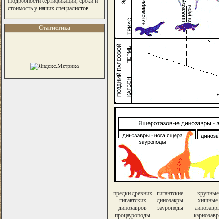
Подробности сертификации, сроки и
стоимость у
наших специалистов
.
Статистика
предки древних
гигантские
крупные
гигантских
динозавры
хищные
динозавров
зауроподы
динозавр
процауроподы
карнозав