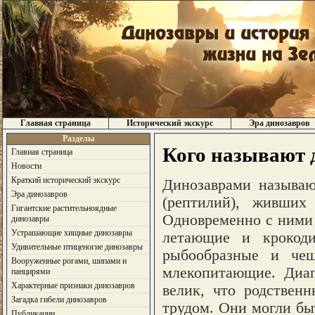
Главная страница
Исторический экскурс
Эра динозавров
Разделы
Кого называют 
Главная страница
Новости
Краткий исторический экскурс
Динозаврами называю
Эра динозавров
(рептилий), живши
Гигантские растительноядные
Одновременно с ними
динозавры
Устрашающие хищные динозавры
летающие и крокоди
Удивительные птиценогие динозавры
рыбообразные и че
Вооруженные рогами, шипами и
млекопитающие. Диап
панцирями
Характерные признаки динозавров
велик, что родствен
Загадка гибели динозавров
трудом. Они могли бы
Публикации