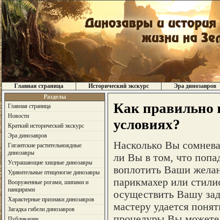
Главная страница
Исторический экскурс
Эра динозавров
Разделы
Как правильно 
Главная страница
Новости
условиях?
Краткий исторический экскурс
Эра динозавров
Насколько Вы сомнева
Гигантские растительноядные
динозавры
ли Вы в том, что попа
Устрашающие хищные динозавры
воплотить Ваши желани
Удивительные птиценогие динозавры
парикмахер или стилис
Вооруженные рогами, шипами и
панцирями
осуществить Вашу заду
Характерные признаки динозавров
мастеру удается поня
Загадка гибели динозавров
процедуры Вы можете 
Публикации