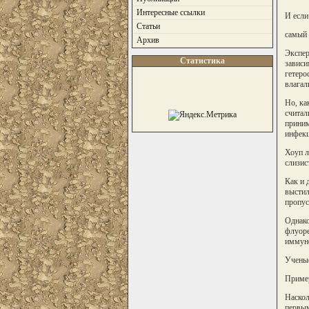
Интересные ссылки
И если
Статьи
самый 
Архив
Экспер
Статистика
зависи
гетеро
влагал
Но, ка
считал
приним
инфекц
Хоуп л
слизис
Как и 
выстил
пропус
Однако
флуоре
иммуно
Ученые
Пример
Наскол
первым