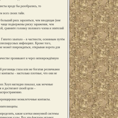
исты вроде бы разобрались, то
м всех своих тайн.
больший риск заразиться, чем вводящая (вне
о чаще подвержены риску заражения, чем
й, сравните головку полового члена и эпителий
 Гипотез хватало – в частности, основным путём
ерпесвирусных инфекциях. Кроме того,
е может повреждаться, открывая ворота для
ичестве проникают и через неповреждённую
й роговицы глаза или же богатая ресничками
контакты – настолько плотные, что они не
ях Хоуп наглядно показал, как меченые
я и достигают своей цели –
распространению.
ференцировке межклеточные контакты.
эпителиоциты.
определить, какие клетки иммунной системы
тические узлы. Все эти факторы играют