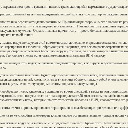
 с переливанием крови, грязными иглами, трансплантацией и кормлением грудью специал
распространенный путь – незащищенный половой контакт – до сих пор не раскрыл учены
иментально вероятности давно посчитаны. Принимающая сторона имеет в несколько раз 
мости от пола и пути – влагалищного или анального). Именно поэтому женщины горазд
сексуальные мужчины. Одна из главных причин тому – просто большая площадь слизисто
ища или прямой кишки.
к именно вирус пользуется этой возможностью, до недавнего времени оставалось неясно.
ись «трещинки» и «язвочки», образующиеся, например, при весьма распространенных г
ающая сторона испытывает большую нагрузку трением, во время которой слизистая тож
ии. Тем самым ученые оставляли потенциальным жертвам ВИЧ надежду.
ишил женщин этой надежды: ученый продемонстрировал, как вирусы в достаточном кол
тую.
другие эпителиальные ткани, будь то ороговевающий эпителий кожи, прозрачный эпители
ка дыхательных путей, клетки эпителия влагалища образуют между собой очень плотные 
кают внутрь не то что чужеродные агенты, но даже молекулы воды.
 на образцах ткани, удаленных у женщин во время операций, а также на животных модел
сцентной меткой вирусы всего за 4 часа преодолевают 50 мкм нескольких слоёв эпители
компетентных клеток, которые, вместо того чтобы бороться с ВИЧ, способствуют его 
 считают, что вирионы проникают через временно ослабевающие при делении или диф
но на то же способны и некоторые клетки нашего организма, активно «раздвигающие» 
ько активно ведут себя вирионы, ещё предстоит выяснить. Кроме того, Хоуп планирует 
и сталкиваются с вирусом и сколько времени занимает их миграция в ближайшие лимфа