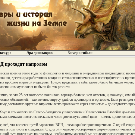
кскурс
Эра динозавров
Загадка гибели
 проходит напролом
вская премия этого года по физиологии и медицине в очередной раз подтвердила: несм
ования, десятки разработанных вакцин и сотни специфических и неспецифических проти
ых проблем мировой медицины. Трудно представить себе, каково было бы число жертв, 
логия и иммунология не были бы так развиты.
ычно, за эти 25 лет вопросов появилось гораздо больше, чем ответов, и, пожалуй, самы
ростых обывателей, – как именно вирусу удаётся проникнуть в организм. Если речь идет о
чему достаточно крупные вирионы легко проникают через слизистые – до недавнего врем
Хоуп и его коллеги из Северо-Западного университета и Университета Тьюлейна доказа
ыми клетками и всего за несколько часов достигнуть своей цели – клеток кровеносных с
, всё, что касается путей заражения ВИЧ, – тема крайне противоречивая. С одной сторо
зии, в том числе и к медикам. С другой – чересчур осторожные формулировки ученых, 
и иной путь потенциально опасным, необходимы масштабные эпидемиологические исслед