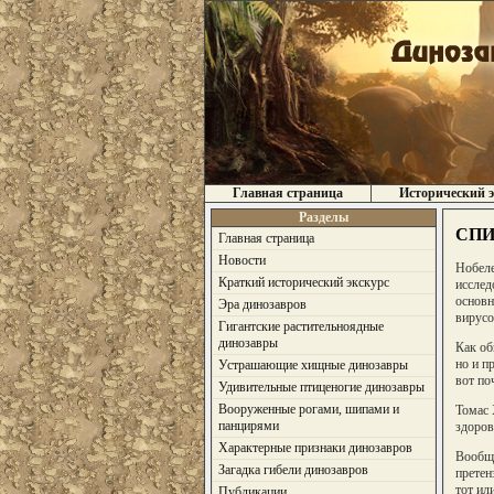
Главная страница
Исторический э
Разделы
СПИД
Главная страница
Новости
Нобеле
Краткий исторический экскурс
исслед
основн
Эра динозавров
вирусо
Гигантские растительноядные
динозавры
Как об
но и п
Устрашающие хищные динозавры
вот по
Удивительные птиценогие динозавры
Вооруженные рогами, шипами и
Томас 
панцирями
здоров
Характерные признаки динозавров
Вообще
Загадка гибели динозавров
претен
тот ил
Публикации