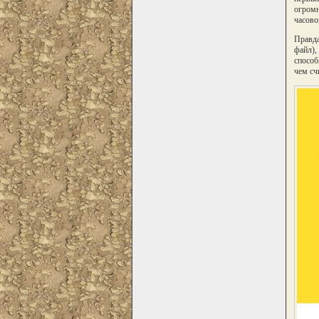
огромн
часово
Правда
файл),
способ
чем сч