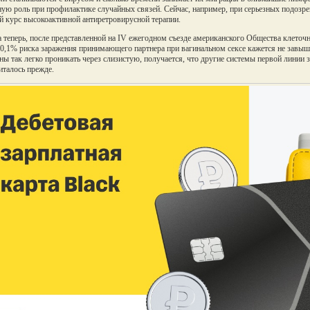
ую роль при профилактике случайных связей. Сейчас, например, при серьезных подозре
й курс высокоактивной антиретровирусной терапии.
 теперь, после представленной на IV ежегодном съезде американского Общества клето
 0,1% риска заражения принимающего партнера при вагинальном сексе кажется не завыш
ны так легко проникать через слизистую, получается, что другие системы первой лини
италось прежде.