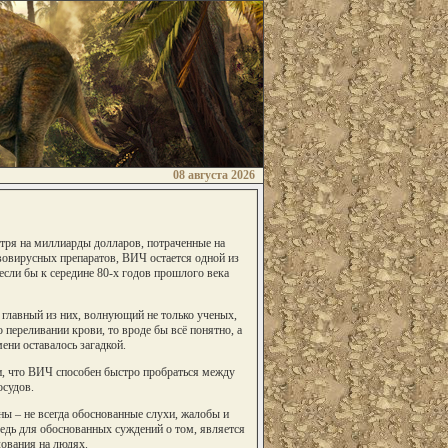
08 августа 2026
отря на миллиарды долларов, потраченные на
вовирусных препаратов, ВИЧ остается одной из
если бы к середине 80-х годов прошлого века
й главный из них, волнующий не только ученых,
 переливании крови, то вроде бы всё понятно, а
ени оставалось загадкой.
ли, что ВИЧ способен быстро пробраться между
осудов.
ны – не всегда обоснованные слухи, жалобы и
ведь для обоснованных суждений о том, является
ования на людях.