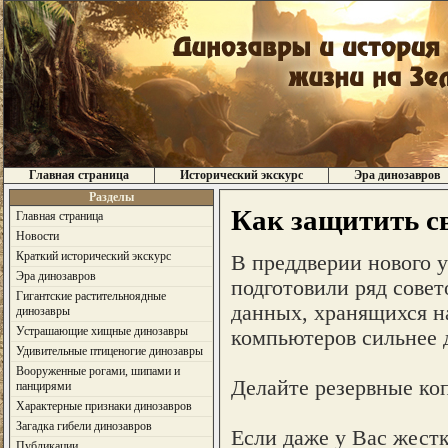
Главная страница
Исторический экскурс
Эра динозавров
Разделы
Как защитить с
Главная страница
Новости
Краткий исторический экскурс
В преддверии нового у
Эра динозавров
подготовили ряд совет
Гигантские растительноядные
данных, хранящихся н
динозавры
Устрашающие хищные динозавры
компьютеров сильнее 
Удивительные птиценогие динозавры
Вооруженные рогами, шипами и
Делайте резервные ко
панцирями
Характерные признаки динозавров
Загадка гибели динозавров
Если даже у Вас жестк
Публикации