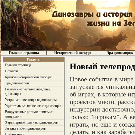
Главная страница
Исторический экскурс
Эра динозавров
Разделы
Новый телепрод
Главная страница
Новости
Краткий исторический экскурс
Новое событие в мире
Эра динозавров
запускается уникальна
Гигантские растительноядные
об играх, в которые и
динозавры
Устрашающие хищные динозавры
проектов много, расск
Удивительные птиценогие динозавры
индустрии достаточно
Вооруженные рогами, шипами и
только "игрокам". А в
панцирями
Характерные признаки динозавров
играть, но еще и созда
Загадка гибели динозавров
делать, и как зарабаты
Публикации