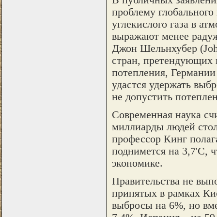
В публичных заявлени
проблему глобального 
углекислого газа в ат
выражают менее радужн
Джон Шельнхубер (John
стран, претендующих 
потепления, Германии
удастся удержать выбр
не допустить потеплен
Современная наука сч
миллиарды людей столк
профессор Кинг полага
поднимется на 3,7'C, 
экономике.
Правительства не вып
принятых в рамках Ки
выбросы на 6%, но вме