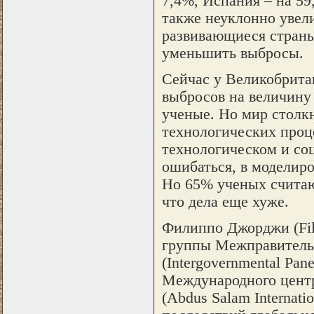
7,4%, Испания – на 5
также неуклонно увел
развивающиеся страны
уменьшить выбросы.
Сейчас у Великобрита
выбросов на величину
ученые. Но мир столк
технологических проце
технологическом и со
ошибаться, в моделиро
Но 65% ученых считаю
что дела еще хуже.
Филиппо Джорджи (Fili
группы Межправитель
(Intergovernmental Pan
Международного центр
(Abdus Salam Internati