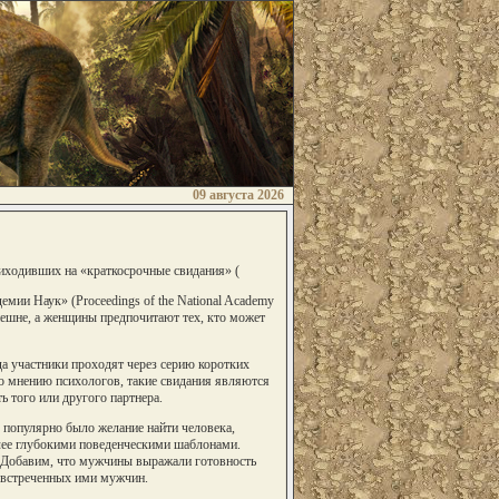
09 августа 2026
риходивших на «краткосрочные свидания» (
мии Наук» (Proceedings of the National Academy
нешне, а женщины предпочитают тех, кто может
а участники проходят через серию коротких
о мнению психологов, такие свидания являются
ь того или другого партнера.
 популярно было желание найти человека,
олее глубокими поведенческими шаблонами.
Добавим, что мужчины выражали готовность
и встреченных ими мужчин.