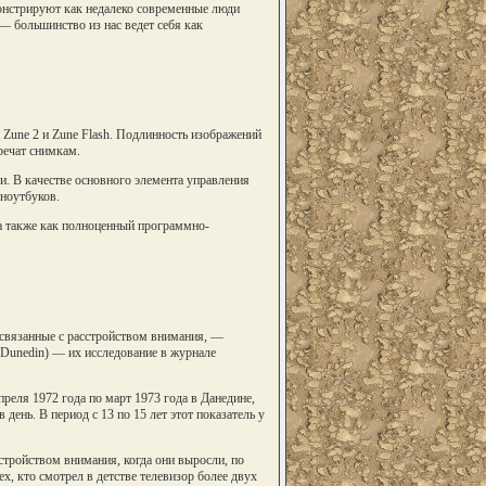
монстрируют как недалеко современные люди
— большинство из нас ведет себя как
Zune 2 и Zune Flash. Подлинность изображений
речат снимкам.
и. В качестве основного элемента управления
 ноутбуков.
 а также как полноценный программно-
 связанные с расстройством внимания, —
(Dunedin) — их исследование в журнале
реля 1972 года по март 1973 года в Данедине,
 день. В период с 13 по 15 лет этот показатель у
стройством внимания, когда они выросли, по
ех, кто смотрел в детстве телевизор более двух