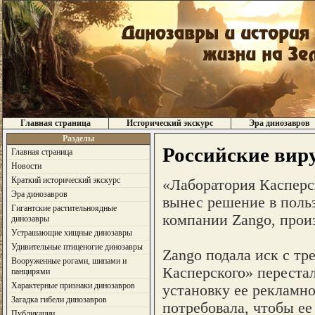
Главная страница
Исторический экскурс
Эра динозавров
Разделы
Российские вир
Главная страница
Новости
Краткий исторический экскурс
«Лаборатория Касперс
Эра динозавров
вынес решение в поль
Гигантские растительноядные
компании Zango, прои
динозавры
Устрашающие хищные динозавры
Удивительные птиценогие динозавры
Zango подала иск с т
Вооруженные рогами, шипами и
Касперского» переста
панцирями
Характерные признаки динозавров
установку ее рекламн
Загадка гибели динозавров
потребовала, чтобы е
Публикации