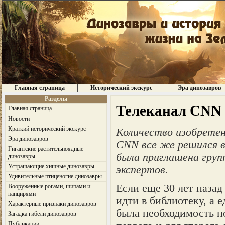
Главная страница
Исторический экскурс
Эра динозавров
Разделы
Телеканал CNN 
Главная страница
Новости
Краткий исторический экскурс
Количество изобретени
Эра динозавров
CNN все же решился в
Гигантские растительноядные
была приглашена груп
динозавры
Устрашающие хищные динозавры
экспертов.
Удивительные птиценогие динозавры
Если еще 30 лет назад
Вооруженные рогами, шипами и
панцирями
идти в библиотеку, а
Характерные признаки динозавров
была необходимость по
Загадка гибели динозавров
Публикации