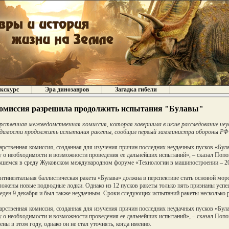
кскурс
Эра динозавров
Загадка гибели
омиссия разрешила продолжить испытания "Булавы"
рственная межведомственная комиссия, которая завершила в июне расследование неуд
димости продолжить испытания ракеты, сообщил первый замминистра обороны РФ В
арственная комиссия, созданная для изучения причин последних неудачных пусков «Бул
 о необходимости и возможности проведения ее дальнейших испытаний», – сказал Попо
шемся в среду Жуковском международном форуме «Технологии в машиностроении – 2
тинентальная баллистическая ракета «Булава» должна в перспективе стать основой морс
ложены новые подводные лодки. Однако из 12 пусков ракеты только пять признаны ус
еден 9 декабря и был также неудачным. Сроки следующих испытаний ракеты несколько р
арственная комиссия, созданная для изучения причин последних неудачных пусков «Бул
 о необходимости и возможности проведения ее дальнейших испытаний», – сказал Попов
ены в этом году, однако он не стал уточнять, когда именно.