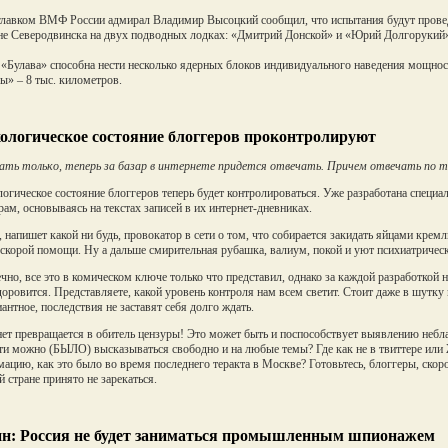
главком ВМФ России адмирал Владимир Высоцкий сообщил, что испытания будут прове
не Северодвинска на двух подводных лодках: «Дмитрий Донской» и «Юрий Долгорукий»
 «Булава» способна нести несколько ядерных блоков индивидуального наведения мощнос
ы» – 8 тыс. километров.
ологическое состояние блоггеров проконтролируют
ть только, теперь за базар в интернете придется отвечать. Причем отвечать по то
огическое состояние блоггеров теперь будет контролироваться. Уже разработана специал
рам, основываясь на текстах записей в их интернет-дневниках.
, напишет какой ни будь, провокатор в сети о том, что собирается закидать яйцами крем
 скорой помощи. Ну а дальше смирительная рубашка, валиум, покой и уют психиатричес
ечно, все это в комическом ключе только что представил, однако за каждой разработкой 
доровится. Представляете, какой уровень контроля нам всем светит. Стоит даже в шутку 
иантное, последствия не заставят себя долго ждать.
ет превращается в обитель цензуры! Это может быть и поспособствует выявлению небла
ети можно (БЫЛО) высказываться свободно и на любые темы? Где как не в твиттере ил
ацию, как это было во время последнего теракта в Москве? Готовьтесь, блоггеры, скор
й стране принято не зарекаться.
н: Россия не будет заниматься промышленным шпионажем