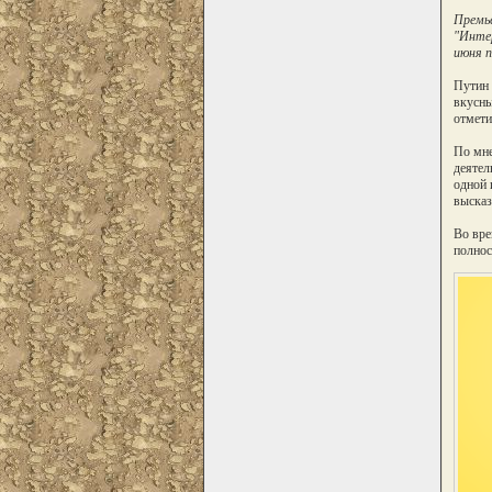
Премье
"Интер
июня п
Путин 
вкусны
отмети
По мне
деятел
одной 
высказ
Во вре
полнос