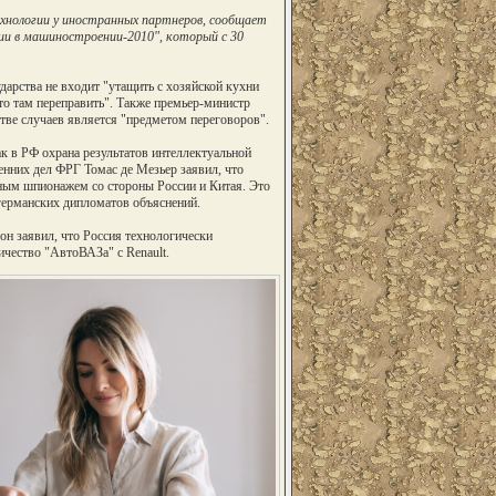
хнологии у иностранных партнеров, сообщает
ии в машиностроении-2010", который с 30
арства не входит "утащить с хозяйской кухни
-то там переправить". Также премьер-министр
стве случаев является "предметом переговоров".
ак в РФ охрана результатов интеллектуальной
енних дел ФРГ Томас де Мезьер заявил, что
ным шпионажем со стороны России и Китая. Это
германских дипломатов объяснений.
он заявил, что Россия технологически
ичество "АвтоВАЗа" с Renault.