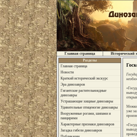
Главная страница
Исторический э
Разделы
Госк
Главная страница
Новости
Госуда
Краткий исторический экскурс
необхо
Эра динозавров
«Госуд
Гигантские растительноядные
выводу
динозавры
открыв
Устрашающие хищные динозавры
Межкон
Удивительные птиценогие динозавры
уже за
Вооруженные рогами, шипами и
произв
панцирями
Характерные признаки динозавров
«Госуд
выводу
Загадка гибели динозавров
провед
Публикации