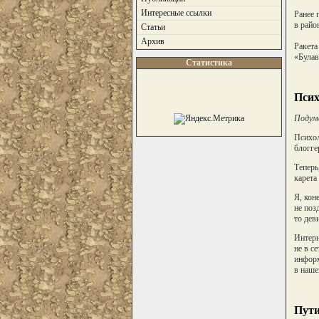
Интересные ссылки
Ранее 
в райо
Статьи
Архив
Ракета
«Булав
Статистика
Псих
Подума
Психол
блогге
Теперь
карета
Я, кон
не поз
то дев
Интерн
не в с
информ
в наше
Пути