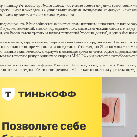
р-министр РФ Владимир Путин заявил, что Россия готова покупать современные те
факс". Свою точку зрения Путин озвучил во время выступления на форуме "Технолог
о 4 июля проходит в подмосковном Жуковском.
подчеркнул, что РФ не собирается заниматься промышленным шпионажем, в планы госуд
й кусочек технологий, а потом под одеялом тихо, стараясь не чавкать, съесть его и куда
л, что Россия готова тратить на импорт технологий "хорошие деньги", и цена в большин
нию премьера, зарубежным партнерам не стоит бояться сотрудничества с Россией, так к
ьности полностью отрегулирована законодательно. Отметим, что 21 июня министр внутр
из главных задач немецких спецслужб в настоящее время является борьба с промышлен
ывание встретило резкую критику со стороны МИД РФ - министерство потребовало от 
мя своего выступления на форуме Владимир Путин поднял и другие темы. В частности, 
тью готова к введению безвизового режима с ЕС, а также посоветовал укрепить сотрудн