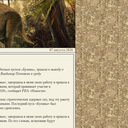
07 августа 2026
ачных пусков «Булавы», пришла к выводу о
ладимир Поповкин в среду.
авы», завершила в июне свою работу и пришла к
вкин, который принимает участие в
010», сообщает РИА «Новости».
ких стратегических ядерных сил, под эту ракету
пешными. Последний пуск «Булавы» был
аз сдвигались.
авы», завершила в июне свою работу и пришла к
кин. По его словам, испытания будут