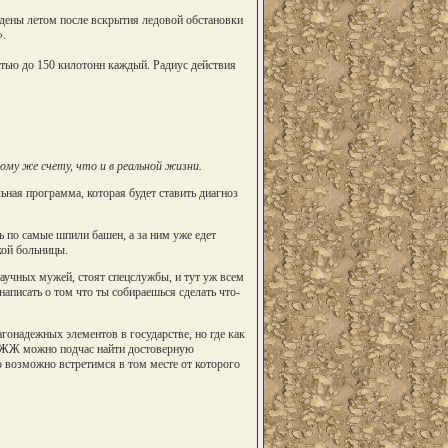
дены летом после вскрытия ледовой обстановки
.
тью до 150 килотонн каждый. Радиус действия
му же счету, что и в реальной жизни.
ьная программа, которая будет ставить диагноз
ль по самые шпили башен, а за ним уже едет
кой больницы.
научных мужей, стоят спецслужбы, и тут уж всем
написать о том что ты собираешься сделать что-
гонадежных элементов в государстве, но где как
и ЖЖ можно подчас найти достоверную
о возможно встретимся в том месте от которого