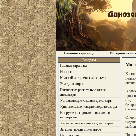
Главная страница
Исторический э
Разделы
Micr
Главная страница
Новости
Корпор
Краткий исторический экскурс
пользо
специа
Эра динозавров
Гигантские растительноядные
В рамк
динозавры
произв
будет 
Устрашающие хищные динозавры
беспро
Удивительные птиценогие динозавры
Стоимо
Вооруженные рогами, шипами и
панцирями
Отмеча
надеят
Характерные признаки динозавров
мобиль
Загадка гибели динозавров
По сло
Публикации