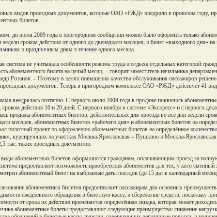
овых видов проездных документов, которые ОАО «РЖД» внедрило в прошлом году, п
ентных билетов.
им, до июля 2009 года в пригородном сообщении можно было оформить только абонеме
и недели сроком действия от одного до двенадцати месяцев, и билет «выходного дня» на
льникам и праздничным дням в течение одного месяца.
ая система не учитывала особенности режима труда и отдыха отдельных категорий гражда
сть абонементного билета на целый месяц, – говорит заместитель начальника департа
ндр Ротанов. – Поэтому в целях повышения качества обслуживания пассажиров решено
проездных документов. Теперь в пригородном комплексе ОАО «РЖД» действует 41 вид
мма внедрялась поэтапно. С первого июля 2009 года в продаже появились абонементные
, сроком действия 10 и 20 дней. С первого ноября в системе «Экспресс» и с первого д
ась продажа абонементных билетов, действительных для проезда во все дни недели сроко
цати месяцев, абонементных билетов «рабочего дня» и абонементных билетов на определ
вал пилотный проект по оформлению абонементных билетов на определённое количество
ик», курсирующих на участках Москва-Ярославская – Пушкино и Москва-Ярославская
2,5 тыс. таких проездных документов.
виды абонементных билетов оформляются гражданам, оплачивающим проезд за полную 
система предоставляет возможность приобретения абонементов для тех, у кого сменный 
мотрен абонементный билет на выбранные даты поездок (до 15 дат в календарный месяц
льзование абонементных билетов предоставляет пассажирам два основных преимущества
димости ежедневного обращения в билетную кассу, и сбережение средств, поскольку пр
симости от срока их действия применяется определённая скидка, которая может доходит
зчика абонементные билеты предоставляют следующие преимущества: снижение нагрузки
ства обращений в билетные кассы граждан, совершающих регулярные поездки, и получени