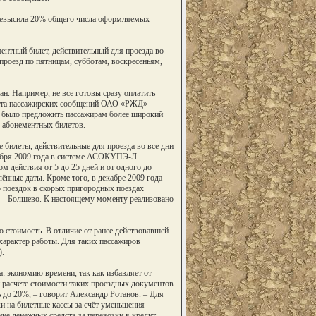
ревысила 20% общего числа оформляемых
нтный билет, действительный для проезда во
 проезд по пятницам, субботам, воскресеньям,
н. Например, не все готовы сразу оплатить
мента пассажирских сообщений ОАО «РЖД»
 было предложить пассажирам более широкий
 абонементных билетов.
 билеты, действительные для проезда во все дни
екабря 2009 года в системе АСОКУПЭ-Л
м действия от 5 до 25 дней и от одного до
ённые даты. Кроме того, в декабре 2009 года
 поездок в скорых пригородных поездах
 – Болшево. К настоящему моменту реализовано
стоимость. В отличие от ранее действовавшей
характер работы. Для таких пассажиров
).
: экономию времени, так как избавляет от
и расчёте стоимости таких проездных документов
ь до 20%, – говорит Александр Ротанов. – Для
 на билетные кассы за счёт уменьшения
е денежных средств за перевозки в кредит.