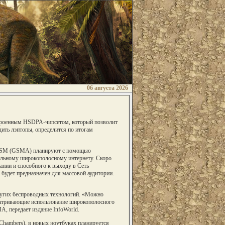
06 августа 2026
строенным HSDPA-чипсетом, который позволит
дить лэптопы, определится по итогам
ия GSM (GSMA) планируют с помощью
ильному широкополосному интернету. Скоро
вании и способного к выходу в Сеть
будет предназначен для массовой аудитории.
других беспроводных технологий. «Можно
сматривающие использование широкополосного
A, передает издание InfoWorld.
hambers), в новых ноутбуках планируется