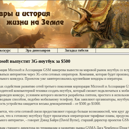
кскурс
Эра динозавров
Загадка гибели
osoft выпустит 3G-ноутбук за $500
ация Microsoft и Ассоциация GSM намерены вывести на мировой рынок ноутбук со в
ваться интернетом через 3G-сети сотовых операторов. Компания, которая будет произво
льного конкурса. Проектом уже заинтересовались крупнейшие вендоры и операторы.
ах содействия развитию сетей третьего поколения корпорация Microsoft и Ассоциац
одителей компьютерной техники создать ноутбук, который сможет подключаться к моб
проведен конкурс, условием которого является разработка лэптопа, простого в использо
водным способом, подобно мобильному телефону. Как заявляют организаторы, ноутбук 
сть устройства ожидается весьма демократичной – от $500 до $1000.
ется, что сети сотовой связи предоставляют гораздо больше возможностей, чем круг 
ься, что к готовому ноутбуку будут прилагаться операторские тарифные планы, преду
ного интернета», - говорит Дэвид Байрн (David Byrne), старший директор проектов GSM
вам старшего директора по терминалам и развитию рынка GSMA Дага Чемберса (Doug C