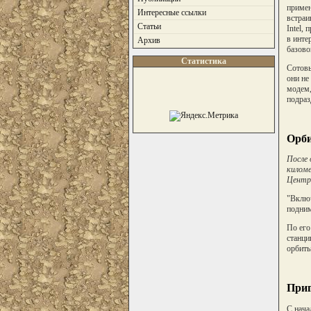
примен
Интересные ссылки
встраи
Статьи
Intel,
в инте
Архив
базово
Статистика
Сотовы
они не
модем,
подраз
Орби
После 
киломе
Центра
"Включ
подним
По его
станци
орбиты
Приг
С нача