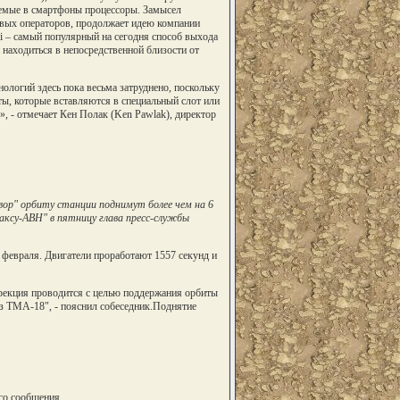
емые в смартфоны процессоры. Замысел
товых операторов, продолжает идею компании
Fi – самый популярный на сегодня способ выхода
н находиться в непосредственной близости от
логий здесь пока весьма затруднено, поскольку
ты, которые вставляются в специальный слот или
 - отмечает Кен Полак (Ken Pawlak), директор
р" орбиту станции поднимут более чем на 6
аксу-АВН" в пятницу глава пресс-службы
 февраля. Двигатели проработают 1557 секунд и
ррекция проводится с целью поддержания орбиты
з ТМА-18", - пояснил собеседник.Поднятие
го сообщения.