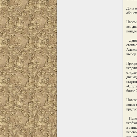
Доля н
абонем
Напомн
все дн
понеде
– Данн
стоимо
Алекса
выбор 
Програ
недели
открыл
двенад
старто
«Спутн
более 
Новые 
новая 
предус
– Испо
необхо
в зави
перево
количе