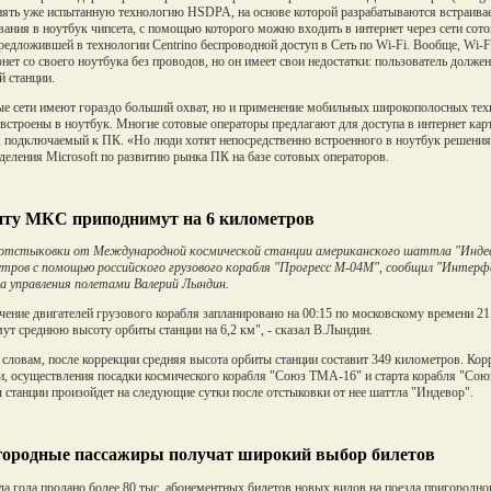
ять уже испытанную технологию HSDPA, на основе которой разрабатываются встраива
вания в ноутбук чипсета, с помощью которого можно входить в интернет через сети со
 предложившей в технологии Centrino беспроводной доступ в Сеть по Wi-Fi. Вообще, Wi-
рнет со своего ноутбука без проводов, но он имеет свои недостатки: пользователь долже
й станции.
е сети имеют гораздо больший охват, но и применение мобильных широкополосных техно
 встроены в ноутбук. Многие сотовые операторы предлагают для доступа в интернет кар
 подключаемый к ПК. «Но люди хотят непосредственно встроенного в ноутбук решения»,
деления Microsoft по развитию рынка ПК на базе сотовых операторов.
ту МКС приподнимут на 6 километров
отстыковки от Международной космической станции американского шаттла "Индево
тров с помощью российского грузового корабля "Прогресс М-04М", сообщил "Интерф
 управления полетами Валерий Лындин.
ение двигателей грузового корабля запланировано на 00:15 по московскому времени 21
ут среднюю высоту орбиты станции на 6,2 км", - сказал В.Лындин.
 словам, после коррекции средняя высота орбиты станции составит 349 километров. Ко
и, осуществления посадки космического корабля "Союз ТМА-16" и старта корабля "Сою
 станции произойдет на следующие сутки после отстыковки от нее шаттла "Индевор".
ородные пассажиры получат широкий выбор билетов
ла года продано более 80 тыс. абонементных билетов новых видов на поезда пригородно