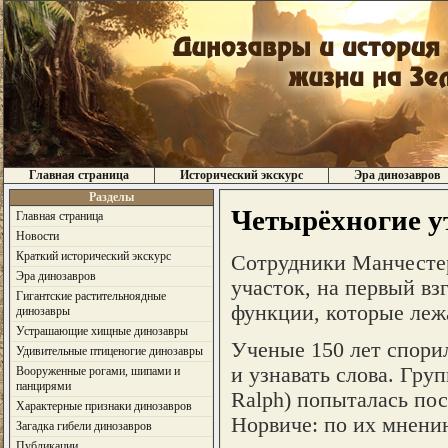
Главная страница
Исторический экскурс
Эра динозавров
Разделы
Четырёхногие у
Главная страница
Новости
Краткий исторический экскурс
Сотрудники Манчестер
Эра динозавров
участок, на первый вз
Гигантские растительноядные
функции, которые леж
динозавры
Устрашающие хищные динозавры
Ученые 150 лет спорил
Удивительные птиценогие динозавры
и узнавать слова. Гру
Вооруженные рогами, шипами и
панцирями
Ralph) попыталась пос
Характерные признаки динозавров
Норвиче: по их мнени
Загадка гибели динозавров
Публикации