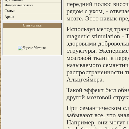
передний полюс височн
Интересные ссылки
рядом с ухом, - отвеча
Статьи
Архив
мозге. Этот навык пр
Статистика
Используя метод транс
magnetic stimulation 
здоровыми добровольц
структуры. Экспериме
мозговой ткани в пере
называемого семантиче
распространенности ти
Альцгеймера.
Такой эффект был обна
другой мозговой струк
При семантическом сл
забывают все, что зна
Например, они могут н