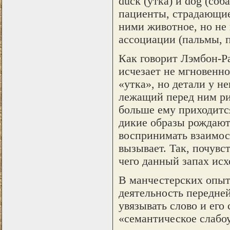
duck (утка) и dog (со
пациенты, страдающие
ними животное, но не 
ассоциации (пальмы, п
Как говорит Лэмбон-Ра
исчезает не мгновенно
«утка», но детали у н
лежащий перед ним рис
больше ему приходитс
дикие образы рождаютс
воспринимать взаимос
вызывает. Так, почувст
чего данный запах исх
В манчестерских опыт
деятельность передне
увязывать слово и его
«семантическое слабо