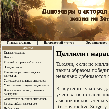
Главная страница
Исторический экскурс
Эра динозавров
Разделы
Целлюлит нараст
Главная страница
Новости
Краткий исторический экскурс
Тысячи, если не милл
Эра динозавров
таким образом победи
Гигантские растительноядные
невольно добиваются о
динозавры
Устрашающие хищные динозавры
Удивительные птиценогие динозавры
К неутешительному дл
Вооруженные рогами, шипами и
ученых, не понаслышк
панцирями
Характерные признаки динозавров
американские ученые. 
Загадка гибели динозавров
Reconstructive Surger
Публикации