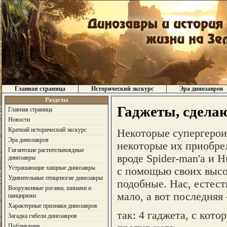
Главная страница
Исторический экскурс
Эра динозавров
Разделы
Гаджеты, сдела
Главная страница
Новости
Краткий исторический экскурс
Некоторые супергерои
Эра динозавров
некоторые их приобрел
Гигантские растительноядные
вроде Spider-man'а и H
динозавры
Устрашающие хищные динозавры
с помощью своих высо
Удивительные птиценогие динозавры
подобные. Нас, естест
Вооруженные рогами, шипами и
мало, а вот последняя
панцирями
Характерные признаки динозавров
так: 4 гаджета, с кот
Загадка гибели динозавров
Публикации