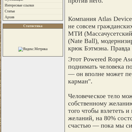
против него.
Интересные ссылки
Статьи
Архив
Компания Atlas Devic
не совсем гражданских
Статистика
МТИ (Массачусетский 
(Nate Ball), модерниз
крюк Бэтмэна. Правда 
Этот Powered Rope As
поднимать человека по
— он вполне может пер
карман".
Человеческое тело мо
собственному желанию,
того чтобы взлететь и
желаний, на 80% сост
счастью — пока мы си