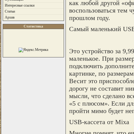
как любой другой «оф
Интересные ссылки
воспользоваться тем 
Статьи
прошлом году.
Архив
Статистика
Самый маленький USB
Это устройство за 9,9
маленькое. При размер
подключить дополните
картинке, по размера
Весит это приспособле
дорогу не составит ни
мысли, что сделано вс
«5 с плюсом». Если дл
пройти мимо будет не
USB-кассета от Mixa
Многие помнят, что е