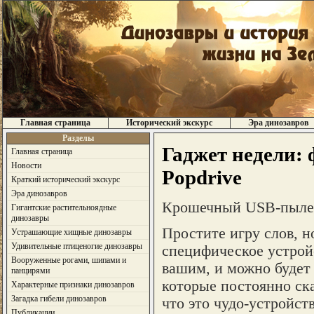
Главная страница
Исторический экскурс
Эра динозавров
Разделы
Гаджет недели:
Главная страница
Новости
Popdrive
Краткий исторический экскурс
Эра динозавров
Крошечный USB-пыле
Гигантские растительноядные
динозавры
Простите игру слов, н
Устрашающие хищные динозавры
Удивительные птиценогие динозавры
специфическое устройс
Вооруженные рогами, шипами и
вашим, и можно будет
панцирями
которые постоянно ска
Характерные признаки динозавров
Загадка гибели динозавров
что это чудо-устройст
Публикации