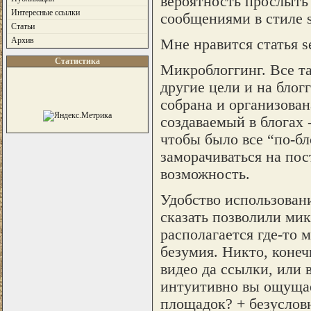
вероятность прослыть 
Интересные ссылки
сообщениями в стиле s
Статьи
Архив
Мне нравится статья s
Статистика
Микроблоггинг. Все т
другие цели и на блог
собрана и организована
создаваемый в блогах -
чтобы было все “по-бл
заморачиваться на по
возможность.
Удобство использовани
сказать позволили мик
располагается где-то 
безумия. Никто, конеч
видео да ссылки, или 
интуитивно вы ощущае
площадок? + безуслов