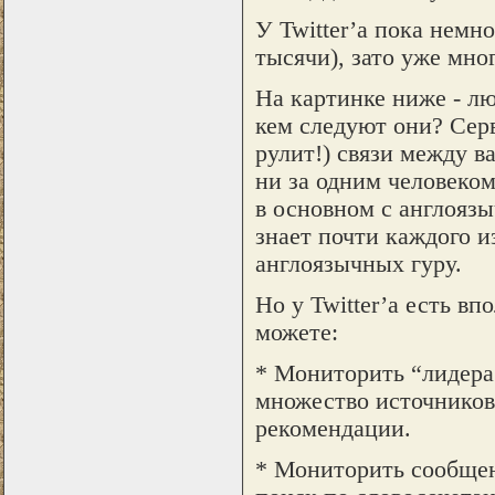
У Twitter’а пока немн
тысячи), зато уже мно
На картинке ниже - лю
кем следуют они? Серв
рулит!) связи между в
ни за одним человеко
в основном с англоязы
знает почти каждого из
англоязычных гуру.
Но у Twitter’а есть в
можете:
* Мониторить “лидера
множество источников,
рекомендации.
* Мониторить сообщен