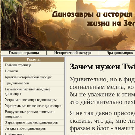
Главная страница
Исторический экскурс
Эра динозавров
Разделы
Зачем нужен Twi
Главная страница
Новости
Краткий исторический экскурс
Удивительно, но в фид
Эра динозавров
социальным медиа, кот
Гигантские растительноядные
бы не уважение к эти
динозавры
Устрашающие хищные динозавры
это действительно next
Удивительные птиценогие динозавры
Я не так давно присо
Вооруженные рогами, шипами и
панцирями
сказать, что да, мне л
Характерные признаки динозавров
фразам в блог - значи
Загадка гибели динозавров
Публикации