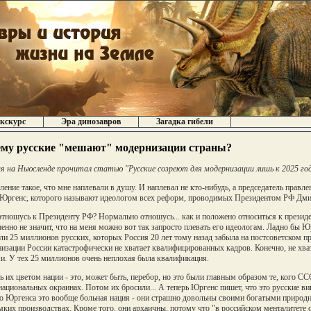
кскурс
Эра динозавров
Загадка гибели
му русские "мешают" модернизации страны?
я на Ньюсленде прочитал статью "Русские созреют для модернизации лишь к 2025 году" 
ление такое, что мне наплевали в душу. И наплевал не кто-нибудь, а председатель пра
Юргенс, которого называют идеологом всех реформ, проводимых Президентом РФ Дм
отношусь к Президенту РФ? Нормально отношусь... как и положено относиться к президе
енно не значит, что на меня можно вот так запросто плевать его идеологам. Ладно бы Ю
или 25 миллионов русских, которых Россия 20 лет тому назад забыла на постсоветском п
изации России катастрофически не хватает квалифицированных кадров. Конечно, не хва
и. У тех 25 миллионов очень неплохая была квалификация.
ь их цветом нации - это, может быть, перебор, но это были главным образом те, кого
национальных окраинах. Потом их бросили... А теперь Юргенс пишет, что это русские 
 Юргенса это вообще больная нация - они страшно довольны своими богатыми природн
мких производствах. Кроме того, они архаичны, потому что "в российском менталитете