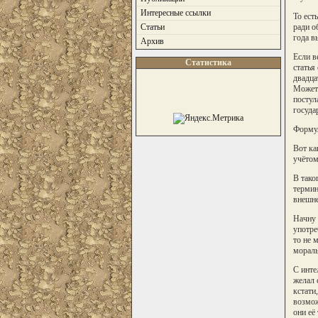
Интересные ссылки
То ест
ради о
Статьи
года в
Архив
Если в
Статистика
статья
двадца
Может 
постул
госуда
Форму
Вот ка
учётом
В тако
термин
внешне
Начну 
употре
то не 
мораль
С инте
желал 
кстати
возмож
они её