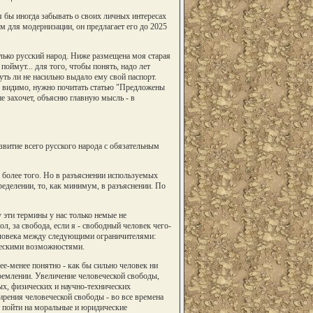
я бы иногда забывать о своих личных интересах
 для модернизации, он предлагает его до 2025
олько русский народ. Ниже размещена моя старая
поймут... для того, чтобы понять, надо лет
уть ли не насильно выдало ему свой паспорт.
ам, видимо, нужно почитать статью "Предложены
 не захочет, объясню главную мысль - в
звитие всего русского народа с обязательным
 более того. Но в разъяснении используемых
ределении, то, как минимум, в разъяснении. По
 эти термины у нас только немые не
л, за свобода, если я - свободный человек чего-
человека между следующими ограничителями:
ческими возможностями.
е-менее понятно - как бы сильно человек ни
ремлении. Увеличение человеческой свободы,
ных, физических и научно-технических
рения человеческой свободы - во все времена
о пойти на моральные и юридические