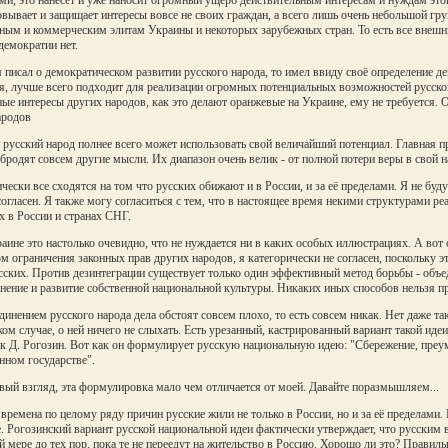
овывает и защищает интересы вовсе не своих граждан, а всего лишь очень небольшой гр
ным и коммерческим элитам Украины и некоторых зарубежных стран. То есть все внешни
демократии нет.
я писал о демократическом развитии русского народа, то имел ввиду своё определение де
я, лучше всего подходит для реализации огромных потенциальных возможностей русског
ые интересы других народов, как это делают оранжевые на Украине, ему не требуется. О
ародов
 русский народ полнее всего может использовать свой величайший потенциал. Главная пр
 бродят совсем другие мысли. Их диапазон очень велик - от полной потери веры в свой н
чески все сходятся на том что русских обижают и в России, и за её пределами. Я не бу
согласен. Я также могу согласиться с тем, что в настоящее время некими структурами ре
х в России и странах СНГ.
аине это настолько очевидно, что не нуждается ни в каких особых иллюстрациях. А вот 
м ограничения законных прав других народов, я категорически не согласен, поскольку э
сских. Против дезинтеграции существует только один эффективный метод борьбы - объед
нение и развитие собственной национальной культуры. Никаких иных способов нельзя п
динением русского народа дела обстоят совсем плохо, то есть совсем никак. Нет даже та
ком случае, о ней ничего не слыхать. Есть урезанный, кастрированный вариант такой иде
к Д. Рогозин. Вот как он формулирует русскую национальную идею: "Сбережение, преум
нном государстве".
вый взгляд, эта формулировка мало чем отличается от моей. Давайте поразмышляем...
 времена по целому ряду причин русские жили не только в России, но и за её пределами.
. Рогозинский вариант русской национальной идеи фактически утверждает, что русским в
й мере до тех пор, пока те не переедут на жительство в Россию. Хорошо ли это? Правил