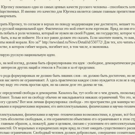
ь Юргенсу помешало одно из самых ценных качеств русского человека - способность хот
бщественных. И именно это качество для Юргенса является самым главным препятствием
ыкорчевать.
ерить Юргенсу, то согласие в верхах по поводу модернизации уже достигнуто, мешает т
 о русской национальной идее. Фактически это мой ответ всем юргенсам. Вряд ли они его 
ть побыть в роли человека, который не нужен ни своей Родине, ни государству, которое ч
быть, и вы не поймете. Но я все равно должен это сказать. Если захотите понять, то в
аты новой морали. Кто за?" http://newsland.ru/News/Detail/id/550772/ Для тех, кто читать
рстве, в котором гибнет мораль, погибнет все, в том числе, и экономика.
лирую русскую национальную идею.
к, на мой взгляд, должна быть сформулирована эта идея : свободное, демократическое ра
 интересов других наций и этносов в России и за её пределами.
го рода формулировках не должно быть лишних слов - их должно быть достаточно, но не
ов нас ничто не ограничивает. А здесь практически каждое слово нуждается если не в оп
му виду это очень простая идея, но на самом деле это далеко не так.
с определений свободы и демократии. Казалось бы, тут особо не о чем думать, поскольку
бляют. Только вот на свободу обычно не накладывается никаких ограничений. Что это, мо
могу сделать? Вот моя личная формулировка: cвобода - это пространство для маневра 
ными и юридическими нормами; его интеллектуальными, физическими и научно-техни
ллектуальными, физическими и научно -техническими возможностями, я думаю, всё боле
стать абсолютно свободным, а эти ограничители объективно его ограничивают в этом ст
, главным образом, а, пожалуй, даже и целиком, связано с усилением его интеллектуаль
ностей. От моральных и юридических норм вряд ли стоит ожидать существенного расши
 только ограничивали. Свободный человек должен добровольно, совершенно сознательн