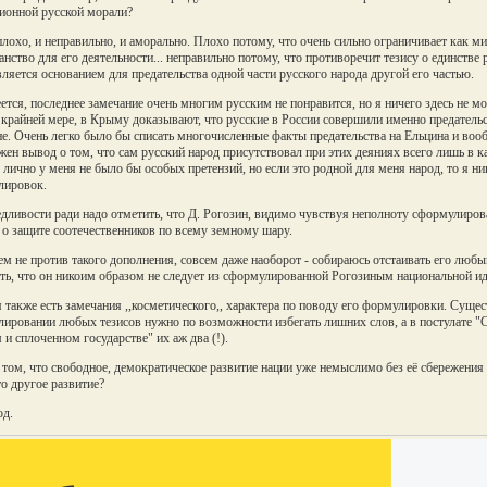
ионной русской морали?
плохо, и неправильно, и аморально. Плохо потому, что очень сильно ограничивает как ми
анство для его деятельности... неправильно потому, что противоречит тезису о единстве р
вляется основанием для предательства одной части русского народа другой его частью.
ется, последнее замечание очень многим русским не понравится, но я ничего здесь не м
о крайней мере, в Крыму доказывают, что русские в России совершили именно предател
е. Очень легко было бы списать многочисленные факты предательства на Ельцина и вооб
жен вывод о том, что сам русский народ присутствовал при этих деяниях всего лишь в кач
 лично у меня не было бы особых претензий, но если это родной для меня народ, то я ни
лировок.
дливости ради надо отметить, что Д. Рогозин, видимо чувствуя неполноту сформулиров
 о защите соотечественников по всему земному шару.
ем не против такого дополнения, совсем даже наоборот - собираюсь отстаивать его лю
ть, что он никоим образом не следует из сформулированной Рогозиным национальной ид
 также есть замечания ,,косметического,, характера по поводу его формулировки. Сущест
ировании любых тезисов нужно по возможности избегать лишних слов, а в постулате "С
 и сплоченном государстве" их аж два (!).
 том, что свободное, демократическое развитие нации уже немыслимо без её сбережения
то другое развитие?
од.