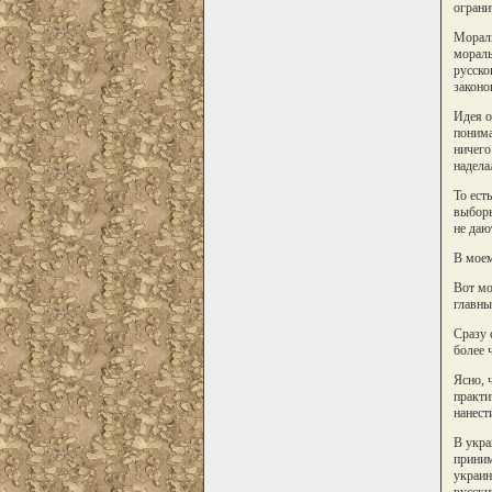
ограни
Мораль
мораль
русско
законо
Идея о
понима
ничего
наделал
То ест
выборы
не даю
В моем
Вот мо
главны
Сразу 
более 
Ясно, 
практи
нанест
В укра
приним
украин
русски