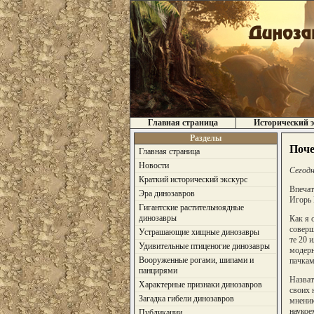
Главная страница
Исторический э
Разделы
Поче
Главная страница
Новости
Сегодн
Краткий исторический экскурс
Впечат
Эра динозавров
Игорь 
Гигантские растительноядные
динозавры
Как я 
соверш
Устрашающие хищные динозавры
те 20 
Удивительные птиценогие динозавры
модерн
Вооруженные рогами, шипами и
пачкам
панцирями
Назват
Характерные признаки динозавров
своих 
Загадка гибели динозавров
мнению
наукое
Публикации