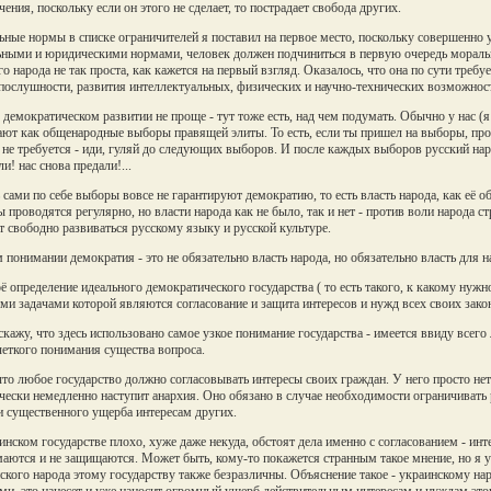
чения, поскольку если он этого не сделает, то пострадает свобода других.
ные нормы в списке ограничителей я поставил на первое место, поскольку совершенно у
ными и юридическими нормами, человек должен подчиниться в первую очередь моральн
го народа не так проста, как кажется на первый взгляд. Оказалось, что она по сути требу
послушности, развития интеллектуальных, физических и научно-технических возможнос
 демократическом развитии не проще - тут тоже есть, над чем подумать. Обычно у нас (
ют как общенародные выборы правящей элиты. То есть, если ты пришел на выборы, прог
 не требуется - иди, гуляй до следующих выборов. И после каждых выборов русский наро
и! нас снова предали!...
ь сами по себе выборы вовсе не гарантируют демократию, то есть власть народа, как её
 проводятся регулярно, но власти народа как не было, так и нет - против воли народа с
т свободно развиваться русскому языку и русской культуре.
 понимании демократия - это не обязательно власть народа, но обязательно власть для н
ё определение идеального демократического государства ( то есть такого, к какому нуж
ми задачами которой являются согласование и защита интересов и нужд всех своих зак
скажу, что здесь использовано самое узкое понимание государства - имеется ввиду всего
четкого понимания существа вопроса.
что любое государство должно согласовывать интересы своих граждан. У него просто нет 
чески немедленно наступит анархия. Оно обязано в случае необходимости ограничивать 
и существенного ущерба интересам других.
инском государстве плохо, хуже даже некуда, обстоят дела именно с согласованием - инт
аются и не защищаются. Может быть, кому-то покажется странным такое мнение, но я ув
ского народа этому государству также безразличны. Объяснение такое - украинскому на
ми, это нанесет и уже наносит огромный ущерб действительным интересам и нуждам этог