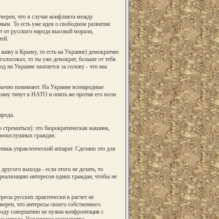
верен, что в случае конфликта между
ым. То есть уже идея о свободном развитии
ет от русского народа высокой морали,
тей.
я живу в Крыму, то есть на Украине) демократию
олосовал, то ты уже демократ, больше от тебя
д на Украине хватается за голову - что мы
 обычно понимают. На Украине всенародные
трану тянут в НАТО и опять же против его воли
арода.
но стремиться): это бюрократическая машина,
онопослушных граждан.
 лишь управленческий аппарат. Сделано это для
другого выхода - если этого не делать, то
реализацию интересов одних граждан, чтобы не
ересы русских практически в расчет не
ерен, что интересы своего собственного
роду совершенно не нужна конфронтация с
о народа. Украинское государство