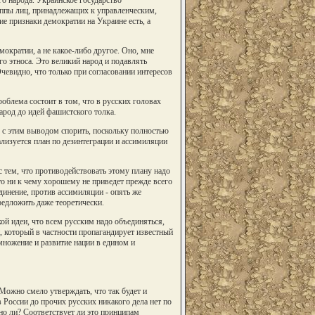
уппы лиц, принадлежащих к управленческим,
е признаки демократии на Украине есть, а
мократии, а не какое-либо другое. Оно, мне
о этноса. Это великий народ и подавлять
чевидно, что только при согласовании интересов
облема состоит в том, что в русских головах
арод до идей фашистского толка.
ду с этим выводом спорить, поскольку полностью
ализуется план по дезинтеграции и ассимиляции
с тем, что противодействовать этому плану надо
то ни к чему хорошему не приведет прежде всего
инение, против ассимиляции - опять же
редложить даже теоретически.
кой идеи, что всем русским надо объединяться,
и, который в частности пропагандирует известный
ножение и развитие нации в едином и
 Можно смело утверждать, что так будет и
 России до прочих русских никакого дела нет по
ьно ли? Соответствует ли это принципам