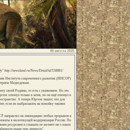
06 августа 2026
http://newsland.ru/News/Detail/id/558881/
вления Института современного развития (ИНСОР)
итрием Медведевым.
нту своей Родины, то есть с уважением. Но это
ргенс плюнул только в меня, но он ещё плюнул в
ространстве. А теперь Юргенс пишет, что для
тит, если их выбрасывать на помойку такими
 СССР направлял на ликвидацию любых прорывов в
виноваты в вялотекущей модернизации России. По
ыми ресурсами и слышать не желают ни о каких
 общность выше чем личность".