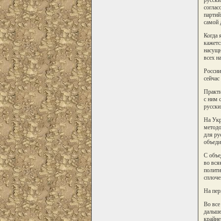
соглас
партий
самой 
Когда 
кажетс
насущн
всех н
России
сейчас
Практи
с ним 
русски
На Укр
методо
для ру
объеди
С объе
во вся
полити
сплоче
На пер
Во все
дальше
крайне