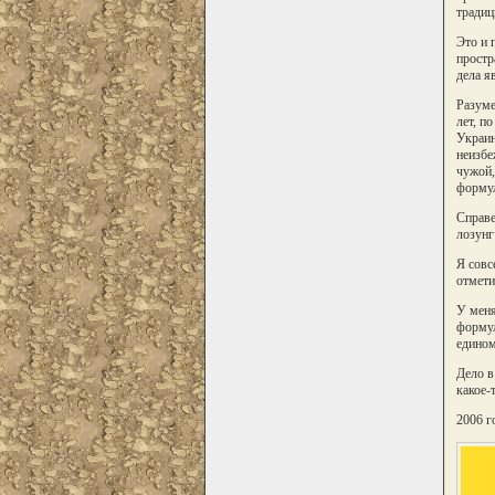
традиц
Это и 
простр
дела я
Разуме
лет, п
Украин
неизбе
чужой,
форму
Справе
лозунг
Я совс
отмети
У меня
формул
едином
Дело в
какое-
2006 г