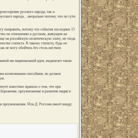
ровоззрение русского народа, так и
усского народа... аморально потому, что по сути
огу поправить, потому что события последних 15
ьство по отношению к русским, живущим на
ще на российскую политическую элиту, но тогда
естве статиста. К такому статисту, будь он
как не могу обойтись без столь жестких
анной им национальной идеи, выдвигает также
быми возможными способами, но должен
еи.
вует известное правило о том, что при
бережение, преумножение и развитие нации в
 и преумножения. Или Д. Рогозин имеет ввиду