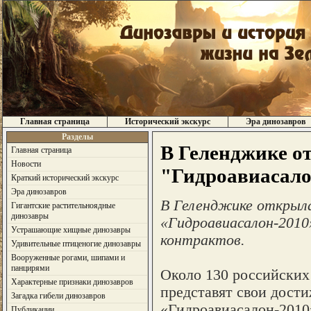
Главная страница
Исторический экскурс
Эра динозавров
Разделы
В Геленджике о
Главная страница
Новости
"Гидроавиасало
Краткий исторический экскурс
Эра динозавров
В Геленджике открыл
Гигантские растительноядные
динозавры
«Гидроавиасалон-2010
Устрашающие хищные динозавры
контрактов.
Удивительные птиценогие динозавры
Вооруженные рогами, шипами и
панцирями
Около 130 российских
Характерные признаки динозавров
представят свои дост
Загадка гибели динозавров
«Гидроавиасалон-2010»
Публикации