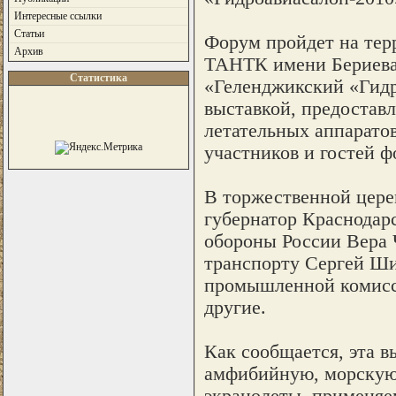
Интересные ссылки
Статьи
Форум пройдет на тер
Архив
ТАНТК имени Бериева
Статистика
«Геленджикский «Гидр
выставкой, предостав
летательных аппаратов 
участников и гостей ф
В торжественной цере
губернатор Краснодар
обороны России Вера 
транспорту Сергей Ши
промышленной комисси
другие.
Как сообщается, эта 
амфибийную, морскую 
экранолеты, применяе