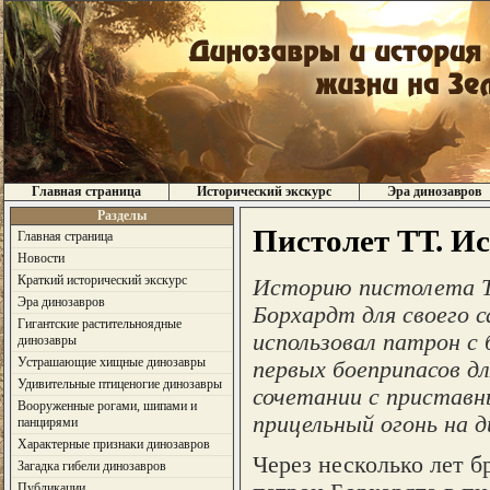
Главная страница
Исторический экскурс
Эра динозавров
Разделы
Пистолет ТТ. И
Главная страница
Новости
Краткий исторический экскурс
Историю пистолета ТТ
Эра динозавров
Борхардт для своего 
Гигантские растительноядные
использовал патрон с
динозавры
Устрашающие хищные динозавры
первых боеприпасов д
Удивительные птиценогие динозавры
сочетании с приставн
Вооруженные рогами, шипами и
прицельный огонь на 
панцирями
Характерные признаки динозавров
Через несколько лет 
Загадка гибели динозавров
Публикации