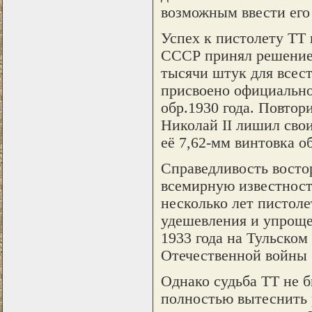
возможным ввести его
Успех к пистолету ТТ 
СССР принял решение 
тысячи штук для всес
присвоено официально
обр.1930 года. Повтор
Николай II лишил сво
её 7,62-мм винтовка об
Справедливость востор
всемирную известность
несколько лет пистол
удешевления и упроще
1933 года на Тульском
Отечественной войны б
Однако судьба ТТ не б
полностью вытеснить р