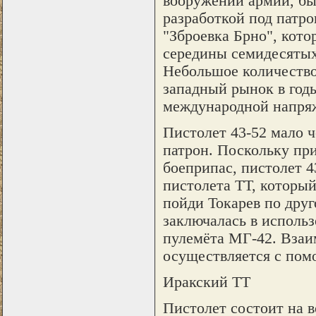
вооружении армии, бы
разработкой под патро
"Зброевка Брно", кото
середины семидесятых
Небольшое количество
западный рынок в годы
международной напря
Пистолет 43-52 мало 
патрон. Поскольку при
боеприпас, пистолет 4
пистолета ТТ, который
пойди Токарев по друг
заключалась в исполь
пулемёта МГ-42. Взаим
осуществляется с пом
Иракский ТТ
Пистолет состоит на 