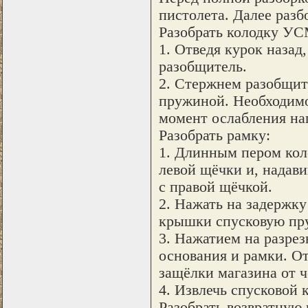
пистолета. Далее раз
Разобрать колодку УС
1. Отведя курок назад
разобщитель.
2. Стержнем разобщите
пружиной. Необходимо
момент ослабления наг
Разобрать рамку:
1. Длинным пером ко
левой щёчки и, надави
с правой щёчкой.
2. Нажать на задержку
крышки спусковую пру
3. Нажатием на разрез
основания и рамки. О
защёлки магазина от ч
4. Извлечь спусковой к
Разобрать возвратную