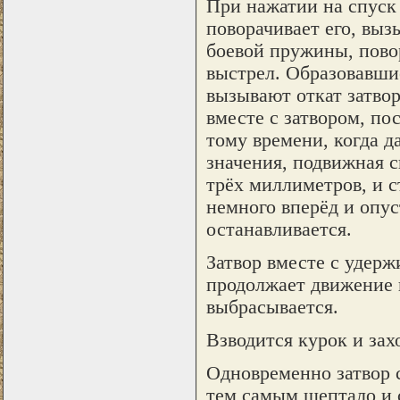
При нажатии на спуск 
поворачивает его, выз
боевой пружины, повор
выстрел. Образовавшие
вызывают откат затво
вместе с затвором, по
тому времени, когда д
значения, подвижная с
трёх миллиметров, и с
немного вперёд и опус
останавливается.
Затвор вместе с удер
продолжает движение н
выбрасывается.
Взводится курок и захо
Одновременно затвор 
тем самым шептало и с