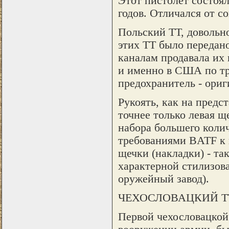
Этот пистолет состоя
годов. Отличался от с
Польский ТТ, довольно
этих ТТ было передан
каналам продавала их
и именно в США по тр
предохранитель - ориг
Рукоять, как на предс
точнее только левая 
набора большего колич
требованиями BATF к
щечки (накладки) - так
характерной стилизо
оружейный завод).
ЧЕХОСЛОВАЦКИЙ Т
Первой чехословацкой 