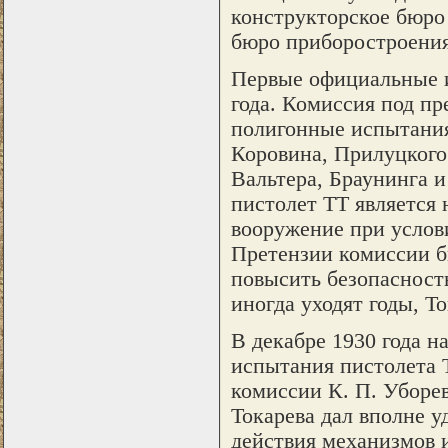
конструкторское бюро 
бюро приборостроения
Первые официальные и
года. Комиссия под пр
полигонные испытания
Коровина, Прилуцког
Вальтера, Браунинга 
пистолет ТТ является
вооружение при услов
Претензии комиссии бы
повысить безопасность
иногда уходят годы, Т
В декабре 1930 года н
испытания пистолета Т
комиссии К. П. Уборев
Токарева дал вполне у
действия механизмов и