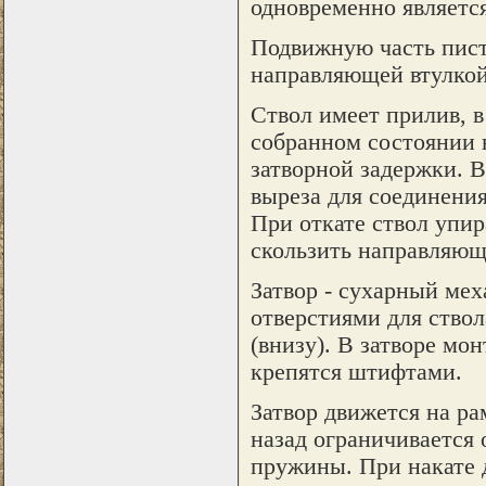
одновременно является
Подвижную часть писто
направляющей втулкой
Ствол имеет прилив, в
собранном состоянии в
затворной задержки. В
выреза для соединения
При откате ствол упир
скользить направляюща
Затвор - сухарный ме
отверстиями для ствол
(внизу). В затворе мо
крепятся штифтами.
Затвор движется на р
назад ограничивается
пружины. При накате д