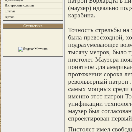
патрон Борхардта в пи
Интересные ссылки
(маузер) идеально под
Статьи
карабина.
Архив
Статистика
Точность стрельбы на
была превосходной, х
подразумевающее возм
тысячу метров, было т
пистолет Маузера поя
понятное для американ
протяжении сорока лет
револьверный патрон .
самых мощных среди в
именно этот патрон То
унификации технологи
маузер был согласован
спроектирован первый
Пистолет имел свобод