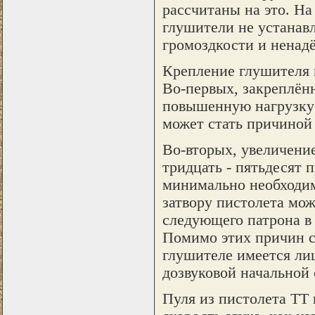
рассчитаны на это. Н
глушители не устанав
громоздкости и ненад
Крепление глушителя 
Во-первых, закреплённ
повышенную нагрузку н
может стать причиной
Во-вторых, увеличени
тридцать - пятьдесят 
минимально необходи
затвору пистолета мож
следующего патрона в 
Помимо этих причин с
глушителе имеется лиш
дозвуковой начальной 
Пуля из пистолета ТТ 