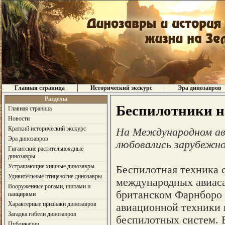
Главная страница
Исторический экскурс
Эра динозавров
Разделы
Беспилотники н
Главная страница
Новости
Краткий исторический экскурс
На Международном ави
Эра динозавров
любовались зарубежно
Гигантские растительноядные
динозавры
Устрашающие хищные динозавры
Беспилотная техника 
Удивительные птиценогие динозавры
международных авиаса
Вооруженные рогами, шипами и
британском Фарнборо 
панцирями
Характерные признаки динозавров
авиационной техники и
Загадка гибели динозавров
беспилотных систем. В
Публикации