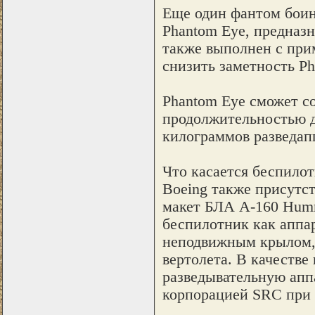
Еще один фантом боин
Phantom Eye, предназ
также выполнен с при
снизить заметность Ph
Phantom Eye сможет со
продолжительностью до
килограммов разведап
Что касается беспилот
Boeing также присутс
макет БЛА A-160 Hum
беспилотник как аппа
неподвижным крылом,
вертолета. В качеств
разведывательную аппа
корпорацией SRC при 