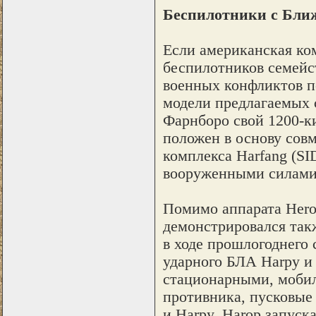
Беспилотники с Бли
Если американская ком
беспилотников семейст
военных конфликтов по
модели предлагаемых с
Фарнборо свой 1200-
положен в основу совм
комплекса Harfang (SI
вооруженными силами
Помимо аппарата Hero
демонстрировался так
в ходе прошлогоднего 
ударного БЛА Harpy и
стационарными, моби
противника, пусковые 
и Harpy, Harop запуск