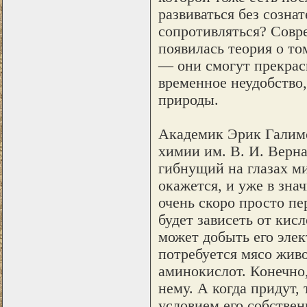
развиваться без созна
сопротивляться? Совр
появилась теория о то
— они смогут прекрасн
временное неудобство
природы.
Академик Эрик Галимо
химии им. В. И. Верна
гибнущий на глазах ми
окажется, и уже в зна
очень скоро просто пе
будет зависеть от кис
может добыть его элек
потребуется мясо жив
аминокислот. Конечно,
нему. А когда придут,
условием его собствен