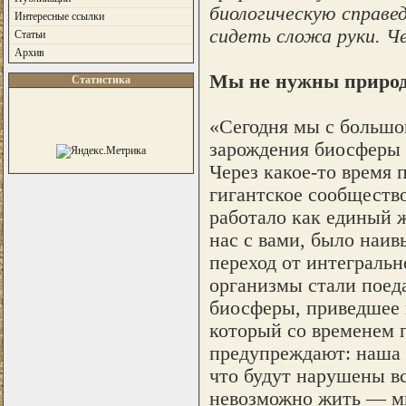
биологическую справе
Интересные ссылки
сидеть сложа руки. Ч
Статьи
Архив
Мы не нужны приро
Статистика
«Сегодня мы с большо
зарождения биосферы 
Через какое-то время 
гигантское сообществ
работало как единый ж
нас с вами, было наи
переход от интегральн
организмы стали поеда
биосферы, приведшее 
который со временем 
предупреждают: наша 
что будут нарушены вс
невозможно жить — мы