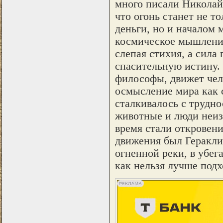
много писали Николай
что огонь станет не т
деньги, но и началом 
космическое мышление
слепая стихия, а сила
спасительную истину.
философы, движет чело
осмысление мира как 
сталкивалось с трудно
животные и люди неиз
время стали откровен
движения был Гераклит
огненной реки, в убег
как нельзя лучше подх