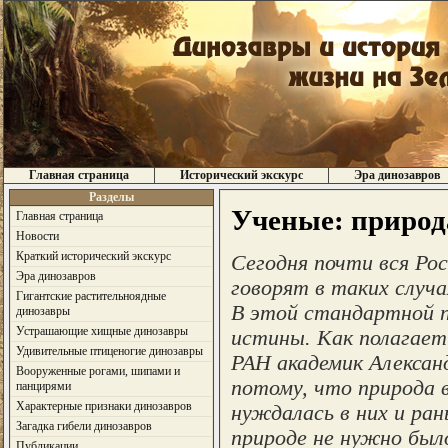
Главная страница
Исторический экскурс
Эра динозавров
Разделы
Ученые: природа
Главная страница
Новости
Краткий исторический экскурс
Сегодня почти вся Рос
Эра динозавров
говорят в таких случа
Гигантские растительноядные
В этой стандартной п
динозавры
Устрашающие хищные динозавры
истины. Как полагае
Удивительные птиценогие динозавры
РАН академик Александ
Вооруженные рогами, шипами и
потому, что природа в
панцирями
Характерные признаки динозавров
нуждалась в них и ра
Загадка гибели динозавров
природе не нужно был
Публикации