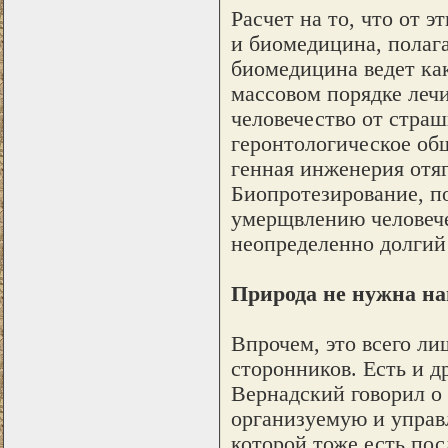
Расчет на то, что от 
и биомедицина, полаг
биомедицина ведет как
массовом порядке леч
человечество от стра
геронтологическое об
генная инженерия отя
Биопротезирование, п
умерщвлению человечес
неопределенно долгий
Природа не нужна н
Впрочем, это всего ли
сторонников. Есть и 
Вернадский говорил о
организуемую и управ
которой тоже есть пос