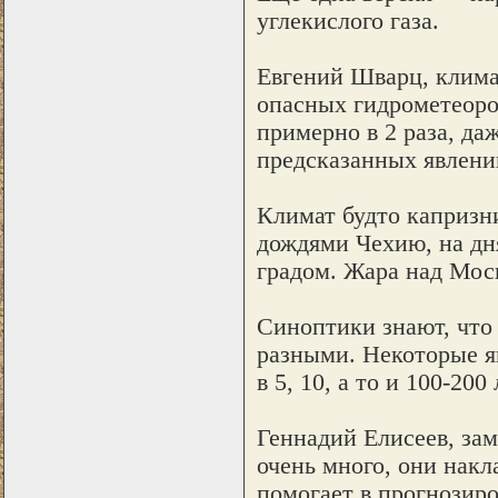
углекислого газа.
Евгений Шварц, клима
опасных гидрометеоро
примерно в 2 раза, да
предсказанных явлени
Климат будто капризни
дождями Чехию, на дня
градом. Жара над Моск
Синоптики знают, что
разными. Некоторые яв
в 5, 10, а то и 100-200 
Геннадий Елисеев, за
очень много, они накл
помогает в прогнозиро