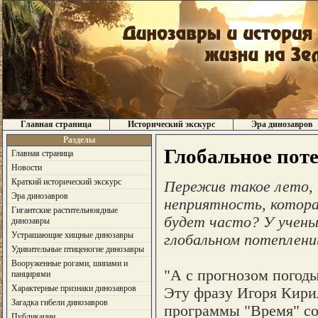
Главная страница
Исторический экскурс
Эра динозавров
Разделы
Глобальное пот
Главная страница
Новости
Краткий исторический экскурс
Пережив такое лето, 
Эра динозавров
неприятность, котора
Гигантские растительноядные
будет часто? У учены
динозавры
Устрашающие хищные динозавры
глобальном потеплени
Удивительные птиценогие динозавры
Вооруженные рогами, шипами и
"А с прогнозом погод
панцирями
Характерные признаки динозавров
Эту фразу Игоря Кирил
Загадка гибели динозавров
программы "Время" со
Публикации