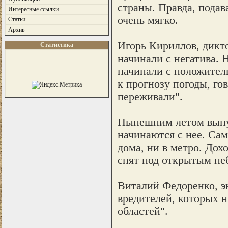
страны. Правда, подав
Интересные ссылки
очень мягко.
Статьи
Архив
Игорь Кириллов, дикто
Статистика
начинали с негатива. 
начинали с положител
к прогнозу погоды, го
переживали".
Нынешним летом выпус
начинаются с нее. Сам
дома, ни в метро. Дох
спят под открытым неб
Виталий Федоренко, э
вредителей, которых 
областей".