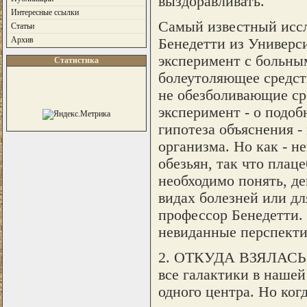
выздоравливать.
Интересные ссылки
Самый известный иссл
Статьи
Архив
Бенедетти из Универс
эксперимент с больны
Статистика
болеутоляющее средст
не обезболивающие сре
эксперимент - о подоб
гипотеза объяснения -
организма. Но как - н
обезьян, так что плац
необходимо понять, д
видах болезней или дл
профессор Бенедетти. 
невиданные перспекти
2. ОТКУДА ВЗЯЛАСЬ
все галактики в наше
одного центра. Но ког