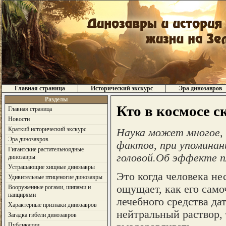
Главная страница
Исторический экскурс
Эра динозавров
Разделы
Кто в космосе с
Главная страница
Новости
Краткий исторический экскурс
Наука может многое, н
Эра динозавров
фактов, при упоминан
Гигантские растительноядные
головой.Об эффекте п
динозавры
Устрашающие хищные динозавры
Это когда человека не
Удивительные птиценогие динозавры
ощущает, как его само
Вооруженные рогами, шипами и
панцирями
лечебного средства да
Характерные признаки динозавров
нейтральный раствор, 
Загадка гибели динозавров
Публикации