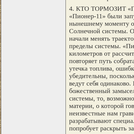
4. КТО ТОРМОЗИТ «П
«Пионер-11» были запу
нынешнему моменту о
Солнечной системы. О
начали менять траекто
пределы системы. «Пи
километров от рассчи
повторяет путь собрат
утечка топлива, ошиб
убедительны, поскольк
ведут себя одинаково.
божественный замысел
системы, то, возможно
материи, о которой го
неизвестные нам грав
разрабатывают специа
попробует раскрыть за