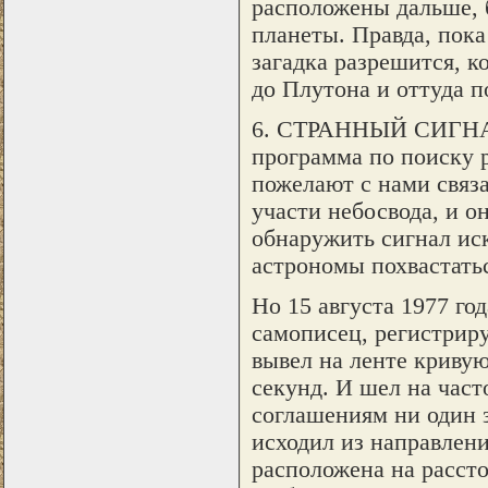
расположены дальше, 
планеты. Правда, пока
загадка разрешится, к
до Плутона и оттуда 
6. СТРАННЫЙ СИГНАЛ
программа по поиску р
пожелают с нами связа
участи небосвода, и о
обнаружить сигнал ис
астрономы похвастатьс
Но 15 августа 1977 го
самописец, регистрир
вывел на ленте крив
секунд. И шел на час
соглашениям ни один з
исходил из направлени
расположена на рассто