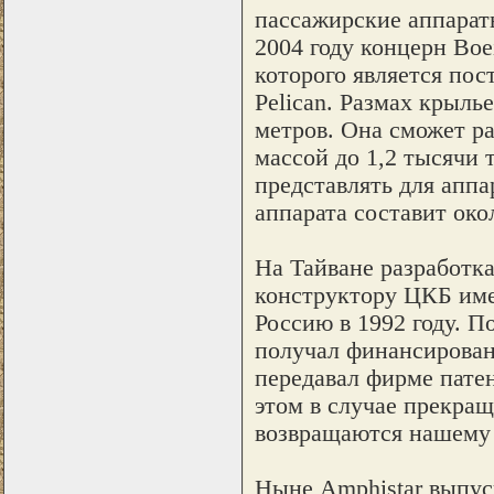
пассажирские аппараты
2004 году концерн Boe
которого является пос
Pelican. Размах крыль
метров. Она сможет ра
массой до 1,2 тысячи 
представлять для аппа
аппарата составит око
На Тайване разработк
конструктору ЦКБ им
Россию в 1992 году. П
получал финансировани
передавал фирме пате
этом в случае прекра
возвращаются нашему 
Ныне Amphistar выпус