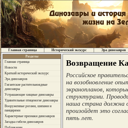
Главная страница
Исторический экскурс
Эра динозавров
Разделы
Возвращение Ка
Главная страница
Новости
Краткий исторический экскурс
Российское правительс
Эра динозавров
на возобновление опы
Гигантские растительноядные
экранопланов, которы
динозавры
Устрашающие хищные динозавры
структурами. Проводи
Удивительные птиценогие динозавры
наша страна должна 
Вооруженные рогами, шипами и
произойдет это согла
панцирями
Характерные признаки динозавров
пять лет.
Загадка гибели динозавров
Публикации