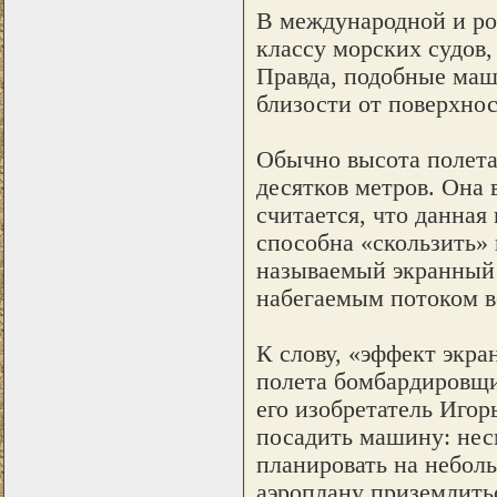
В международной и ро
классу морских судов,
Правда, подобные маш
близости от поверхнос
Обычно высота полета
десятков метров. Она 
считается, что данна
способна «скользить» 
называемый экранный 
набегаемым потоком в
К слову, «эффект экра
полета бомбардировщи
его изобретатель Игор
посадить машину: нес
планировать на небол
аэроплану приземлить