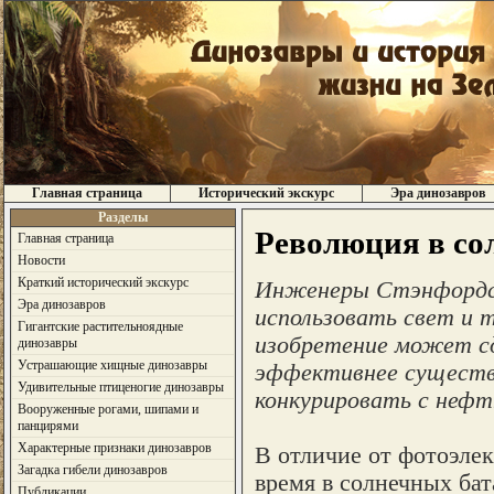
Главная страница
Исторический экскурс
Эра динозавров
Разделы
Революция в со
Главная страница
Новости
Краткий исторический экскурс
Инженеры Стэнфордск
Эра динозавров
использовать свет и 
Гигантские растительноядные
изобретение может сд
динозавры
Устрашающие хищные динозавры
эффективнее существ
Удивительные птиценогие динозавры
конкурировать с нефт
Вооруженные рогами, шипами и
панцирями
Характерные признаки динозавров
В отличие от фотоэле
Загадка гибели динозавров
время в солнечных ба
Публикации