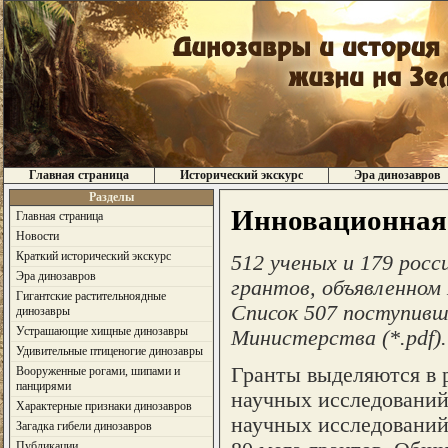
Главная страница
Исторический экскурс
Эра динозавров
Разделы
Инновационная 
Главная страница
Новости
Краткий исторический экскурс
512 ученых и 179 росс
Эра динозавров
грантов, объявленном
Гигантские растительноядные
Список 507 поступивши
динозавры
Устрашающие хищные динозавры
Министерства (*.pdf).
Удивительные птиценогие динозавры
Гранты выделяются в 
Вооруженные рогами, шипами и
панцирями
научных исследований
Характерные признаки динозавров
научных исследований 
Загадка гибели динозавров
Публикации