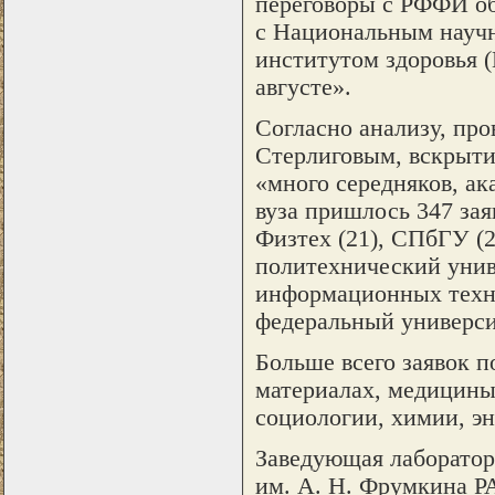
переговоры с РФФИ об
с Национальным науч
институтом здоровья (
августе».
Согласно анализу, пр
Стерлиговым, вскрытие
«много середняков, ак
вуза пришлось 347 зая
Физтех (21), СПбГУ (2
политехнический унив
информационных техно
федеральный универси
Больше всего заявок по
материалах, медицины
социологии, химии, эн
Заведующая лаборатор
им. А. Н. Фрумкина Р