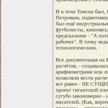
И в этом Томсон был, 
Петровым, подметившие
был ещё индустриальны
футболисты, кинозвез
предсказание - "А пот
рабочих". В точку вед
технологическим.
Все документация на Б
расчётов, - создавала
арифмометрами или л
позволяли вести расче
все равно - НЕ СУЩЕ
проект гигантской пл
сугубо закономерно -
писателей. (Как, впр
процессы, - отчуждени