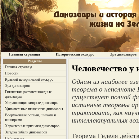
Главная страница
Исторический экскурс
Эра динозавров
Разделы
Человечество у 
Главная страница
Новости
Краткий исторический экскурс
Одним из наиболее и
Эра динозавров
теорема о неполноте 
Гигантские растительноядные
существует полной фо
динозавры
Устрашающие хищные динозавры
истинные теоремы ар
Удивительные птиценогие динозавры
трактовать, как науч
Вооруженные рогами, шипами и
интеллектуальных возм
панцирями
Характерные признаки динозавров
Загадка гибели динозавров
Теорема Гёделя дейст
Публикации