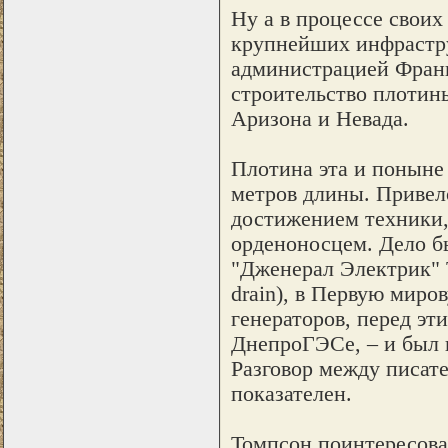
Ну а в процессе своих
крупнейших инфрастр
администрацией Франк
строительство плотин
Аризона и Невада.
Плотина эта и поныне
метров длины. Привело
достижением техники,
орденоносцем. Дело б
"Дженерал Электрик" Т
drain), в Первую миро
генераторов, перед эт
ДнепроГЭСе, – и был 
Разговор между писат
показателен.
Томпсон поинтересовал