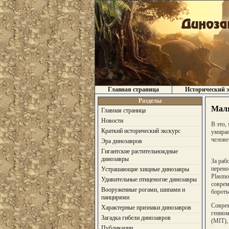
Главная страница
Исторический э
Разделы
Маля
Главная страница
Новости
В это,
Краткий исторический экскурс
умирае
челове
Эра динозавров
Гигантские растительноядные
динозавры
За раб
перено
Устрашающие хищные динозавры
Plasmo
Удивительные птиценогие динозавры
соврем
Вооруженные рогами, шипами и
бороть
панцирями
Соврем
Характерные признаки динозавров
генном
Загадка гибели динозавров
(MIT),
Публикации