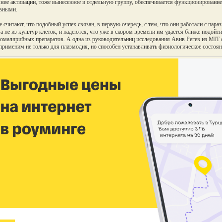
ние активации, тоже вынесенное в отдельную группу, обеспечивается функционировани
вными.
 считают, что подобный успех связан, в первую очередь, с тем, что они работали с пар
 а не из культур клеток, и надеются, что уже в скором времени им удастся ближе подойт
омалярийных препаратов. А одна из руководительниц исследования Авив Регев из MIT сч
применим не только для плазмодия, но способен устанавливать физиологическое состоян