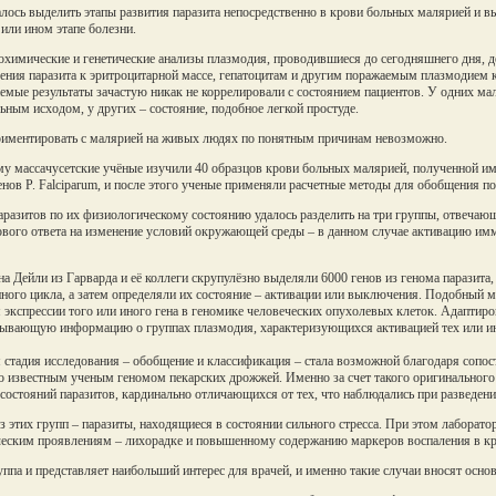
лось выделить этапы развития паразита непосредственно в крови больных малярией и в
 или ином этапе болезни.
охимические и генетические анализы плазмодия, проводившиеся до сегодняшнего дня, д
ения паразита к эритроцитарной массе, гепатоцитам и другим поражаемым плазмодием к
емые результаты зачастую никак не коррелировали с состоянием пациентов. У одних м
льным исходом, у других – состояние, подобное легкой простуде.
иментировать с малярией на живых людях по понятным причинам невозможно.
у массачусетские учёные изучили 40 образцов крови больных малярией, полученной ими
енов P. Falciparum, и после этого ученые применяли расчетные методы для обобщения п
аразитов по их физиологическому состоянию удалось разделить на три группы, отвечающи
ового ответа на изменение условий окружающей среды – в данном случае активацию им
а Дейли из Гарварда и её коллеги скрупулёзно выделяли 6000 генов из генома паразита
ного цикла, а затем определяли их состояние – активации или выключения. Подобный м
 экспрессии того или иного гена в геномике человеческих опухолевых клеток. Адаптиро
ывающую информацию о группах плазмодия, характеризующихся активацией тех или ин
 стадия исследования – обобщение и классификация – стала возможной благодаря сопо
 известным ученым геномом пекарских дрожжей. Именно за счет такого оригинального п
 состояний паразитов, кардинально отличающихся от тех, что наблюдались при разведени
з этих групп – паразиты, находящиеся в состоянии сильного стресса. При этом лаборат
еским проявлениям – лихорадке и повышенному содержанию маркеров воспаления в кр
уппа и представляет наибольший интерес для врачей, и именно такие случаи вносят основ