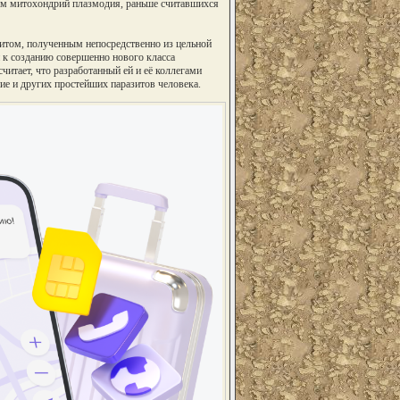
ем митохондрий плазмодия, раньше считавшихся
азитом, полученным непосредственно из цельной
и к созданию совершенно нового класса
итает, что разработанный ей и её коллегами
ие и других простейших паразитов человека.