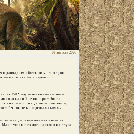
09 августа 2026
ым паразитарным заболеванием, от которого
ак именно ведёт себя возбудитель в
Россу в 1902 году за выявление основного
одного из видов болезни – простейшего
в клетке паразита в ходе жизненного цикла,
ностей человеческого организма самому
ловеческих, но и паразитарных клеток на
з Массачусетского технологического института