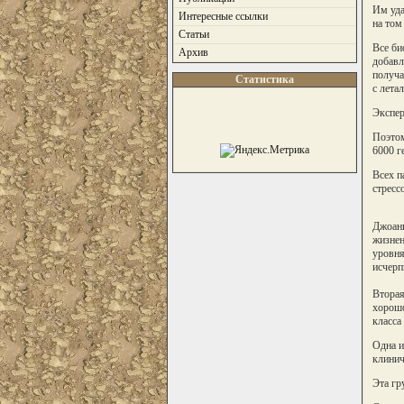
Им уда
Интересные ссылки
на том
Статьи
Все би
Архив
добавл
получа
Статистика
с лета
Экспер
Поэтом
6000 г
Всех п
стресс
Джоанн
жизнен
уровня
исчерп
Вторая
хорошо
класса
Одна и
клинич
Эта гр