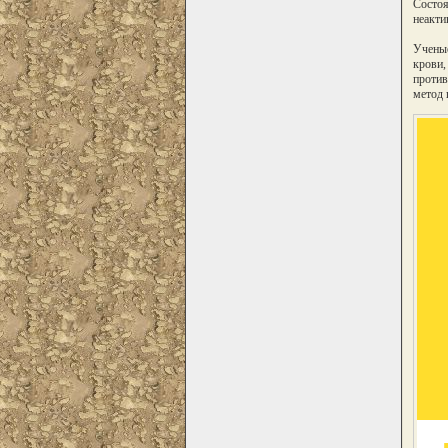
Состоя
неакти
Ученые
крови,
против
метод 