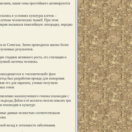
ыяснить, какие гены простейшего активируются
елались в условиях культуры клеток –
леткам человеческих тканей. При этом
алярия вызывала тяжелейшую лихорадку, нередко
 из Сенегала. Затем проводился анализ более
олученных результатов.
е стадиям активного роста, его стагнации и
мунной системы человека.
, находящегося в «человеческой» фазе
етод был разработан прежде для измерения
вав его для паразита, ученые получили
ых генов.
ставлению малоизученного генома плазмодия с
одхода Дейли и её коллеги смогли описать три
и плазмодия в культуре.
орные данные полностью соответствовали
ови.
ной вклад в летальность заболевания.