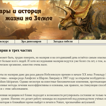
кскурс
Эра динозавров
Загадка гибели
рия в трех частях
 может быть, трудно поверить, но малярия и на сегодняшний день остаётся самым опасн
т больше всего людей. И хотя исследования малярии ведутся уже более ста лет, о том, к
ческом организме, известно очень мало.
оты по малярии даже два раза давали Нобелевскую премию в начале XX века: Рональду 
счика – комара рода Анофелес и Шарлю Лаверану в 1907 году за открытие возбудителя 
dium falciparum. Однако несмотря на известные биохимические изменения, протекающие 
енные методы лечения малоэффективны и основаны, как правило, на стимуляции способ
ся с этим заболеванием.
енная медицина всё ближе подходит к возможности регулировать состояние не только че
 уровне. Именно это делает работу команды исследователей под руководством учёных и
 которая в ближайшее время выйдет в печати в Nature, чрезвычайно актуальной.