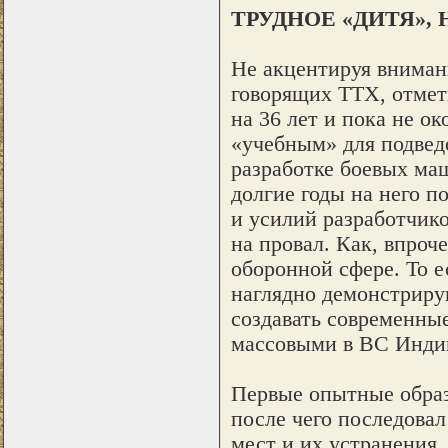
ТРУДНОЕ «ДИТЯ», 
Не акцентируя вниман
говорящих ТТХ, отмети
на 36 лет и пока не ок
«учебным» для подве
разработке боевых ма
долгие годы на него п
и усилий разработчико
на провал. Как, впроч
оборонной сфере. То е
наглядно демонстриру
создавать современны
массовыми в ВС Индии
Первые опытные образ
после чего последова
мест и их устранения.