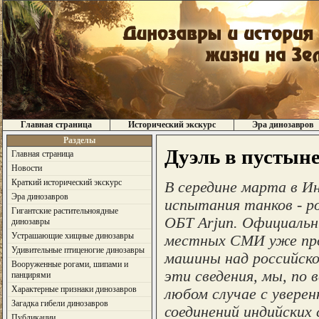
Главная страница
Исторический экскурс
Эра динозавров
Разделы
Дуэль в пустыне
Главная страница
Новости
Краткий исторический экскурс
В середине марта в И
Эра динозавров
испытания танков - р
Гигантские растительноядные
ОБТ Arjun. Официальн
динозавры
Устрашающие хищные динозавры
местных СМИ уже про
Удивительные птиценогие динозавры
машины над российск
Вооруженные рогами, шипами и
эти сведения, мы, по 
панцирями
Характерные признаки динозавров
любом случае с увере
Загадка гибели динозавров
соединений индийских
Публикации