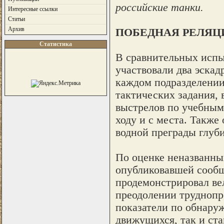
российские танки.
Интересные ссылки
Статьи
Архив
ПОБЕДНАЯ РЕЛЯЦ
Статистика
В сравнительных испы
участвовали два эскад
каждом подразделении.
тактических задания,
выстрелов по учебным 
ходу и с места. Также
водной преграды глуби
По оценке неназванных
опубликовавшей сообщ
продемонстрировал вел
преодолении труднопр
показатели по обнару
движущихся, так и ст