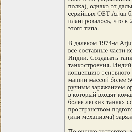
полка), однако от дал
серийных ОБТ Arjun б
планировалось, что к 
этого типа.
В далеком 1974-м Arj
все составные части к
Индии. Создавать тан
танкостроения. Индий
концепцию основного б
машин массой более 5
ручным заряжанием ор
в который входят ком
более легких танках 
пространством подгот
(или механизма) заряж
По оценке экспертов, 