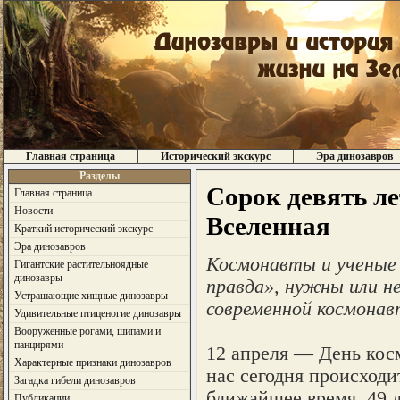
Главная страница
Исторический экскурс
Эра динозавров
Разделы
Сорок девять ле
Главная страница
Новости
Вселенная
Краткий исторический экскурс
Эра динозавров
Космонавты и ученые 
Гигантские растительноядные
динозавры
правда», нужны или н
Устрашающие хищные динозавры
современной космонав
Удивительные птиценогие динозавры
Вооруженные рогами, шипами и
панцирями
12 апреля — День косм
Характерные признаки динозавров
нас сегодня происходи
Загадка гибели динозавров
ближайшее время. 49 
Публикации