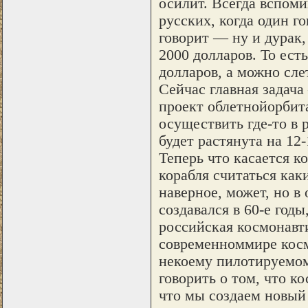
осилит. Всегда вспоми
русских, когда один го
говорит — ну и дурак,
2000 долларов. То есть
долларов, а можно слет
Сейчас главная задача
проект облетнойорбит
осуществить где-то в 
будет растянута на 12-
Теперь что касается к
корабля считаться ка
наверное, может, но в
создавался в 60-е год
российская космонавт
современноммире косм
некоему пилотируемом
говорить о том, что к
что мы создаем новый 