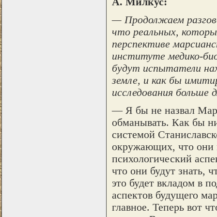
А. Милкус:
— Продолжаем разгово
что реальных, которы
перспективе марсианс
институте медико-био
будут испытатели нах
земле, и как бы имит
исследования больше 
— Я бы не назвал Мар
обманывать. Как бы н
системой Станиславско
окружающих, что они в
психологический аспек
что они будут знать, ч
это будет вкладом в п
аспектов будущего мар
главное. Теперь вот ч