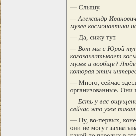
— Слышу.
— Александр Иванович,
музее космонавтики н
— Да, сижу тут.
— Вот мы с Юрой тут 
когозахватывает косм
музее и вообще? Люде
которая этим интерес
— Много, сейчас здес
организованные. Они 
— Есть у вас ощущени
сейчас это уже такая 
— Ну, во-первых, кон
они не могут захватыв
какой-то передых в эт