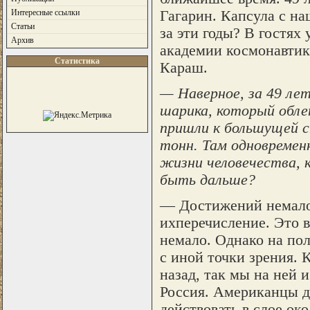
Гагарин. Капсула с н
Интересные ссылки
Статьи
за эти годы? В гостях
Архив
академии космонавтик
Статистика
Караш.
— Наверное, за 49 ле
шарика, который обле
пришли к большущей с
тонн. Там одновремен
жизни человечества, 
быть дальше?
— Достижений немало.
ихперечисление. Это в
немало. Однако на пол
с иной точки зрения.
назад, так мы на ней 
Россия. Американцы д
действовать в слое ок