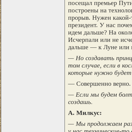
посещал премьер Путин
построены на технолог
прорыв. Нужен какой-т
президент. У нас поче
идем дальше? На около
Исчерпали или не исч
дальше — к Луне или 
— Но создавать принц
том случае, если в ко
которые нужно будет
— Совершенно верно.
— Если мы будем болта
создашь.
А. Милкус:
— Мы продолжаем разг
у нас технические-то