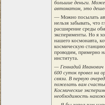
большие деньги. Мож
автоматом, это деше
— Можно посылать авт
нельзя забывать, что 
расширение среды оби
эксперименты. Но я х
нашего космонавта, к
космическую станцию.
проводим, примерно н
института.
— Геннадий Иванович 
600 суток провел на о
связи. В первую очере
пожелать вам счастья
Космические экспери
необходимость нахож
— Я бы хотел вам напо