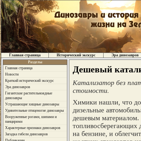
Главная страница
Исторический экскурс
Эра динозавров
Разделы
Дешевый катали
Главная страница
Новости
Краткий исторический экскурс
Катализатор без плат
Эра динозавров
стоимости.
Гигантские растительноядные
динозавры
Химики нашли, что до
Устрашающие хищные динозавры
дизельные автомобиль
Удивительные птиценогие динозавры
дешевым материалом. 
Вооруженные рогами, шипами и
панцирями
топливосберегающих д
Характерные признаки динозавров
на бензине, и облегчи
Загадка гибели динозавров
Публикации