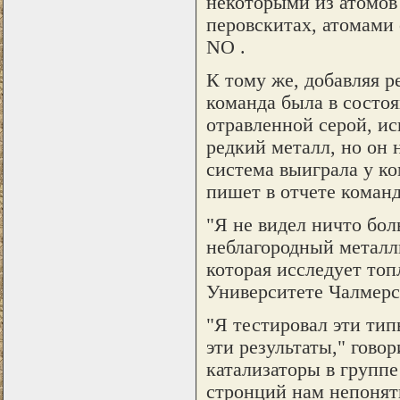
некоторыми из атомов
перовскитах, атомами
NO .
К тому же, добавляя р
команда была в состо
отравленной серой, ис
редкий металл, но он 
система выиграла у к
пишет в отчете команд
"Я не видел ничто бо
неблагородный металли
которая исследует то
Университете Чалмерс
"Я тестировал эти тип
эти результаты," гово
катализаторы в группе
стронций нам непонят