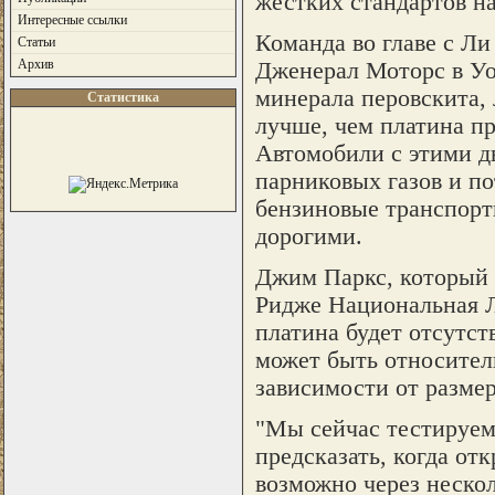
жестких стандартов н
Интересные ссылки
Команда во главе с Ли
Статьи
Архив
Дженерал Моторс в Уо
минерала перовскита, 
Статистика
лучше, чем платина пр
Автомобили с этими д
парниковых газов и п
бензиновые транспорт
дорогими.
Джим Паркс, который 
Ридже Национальная Л
платина будет отсутст
может быть относител
зависимости от размер
"Мы сейчас тестируем
предсказать, когда от
возможно через нескол