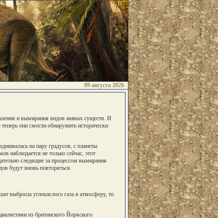
09 августа 2026
епления и вымирания видов живых существ. И
о теперь они смогли обнаружить исторически
однималась на пару градусов, с планеты
ов наблюдается не только сейчас, этот
щательно следящие за процессом вымирания
ов будут вновь повторяться.
шат выбросы углекислого газа в атмосферу, то
циалистами из британского Йоркского