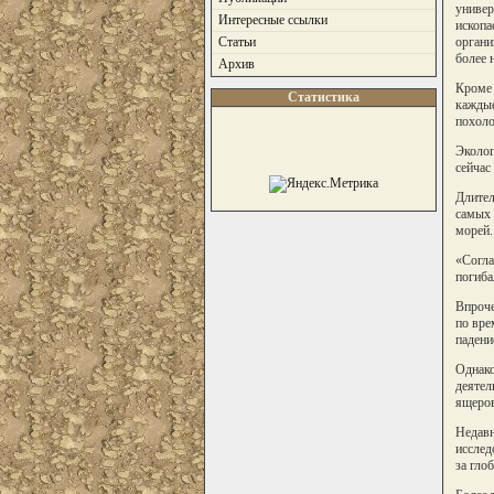
универ
Интересные ссылки
ископа
органи
Статьи
более 
Архив
Кроме 
Статистика
каждые
похоло
Эколог
сейчас
Длител
самых 
морей.
«Согла
погиба
Впроче
по вре
падени
Однако
деятел
ящеров
Недавн
исслед
за гло