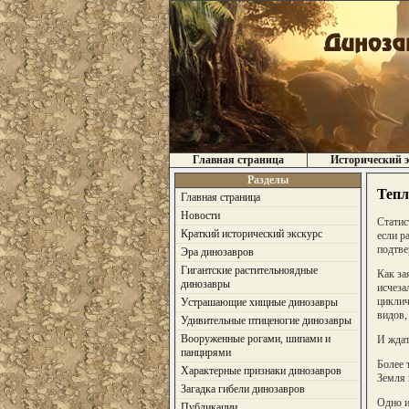
Главная страница
Исторический э
Разделы
Тепл
Главная страница
Новости
Статис
Краткий исторический экскурс
если р
подтве
Эра динозавров
Гигантские растительноядные
Как за
динозавры
исчеза
циклич
Устрашающие хищные динозавры
видов,
Удивительные птиценогие динозавры
Вооруженные рогами, шипами и
И ждат
панцирями
Более 
Характерные признаки динозавров
Земля 
Загадка гибели динозавров
Одно и
Публикации