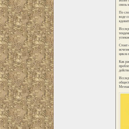
Более 
связь 
По сло
воде с
ядовит
Исслед
тенден
углеки
Стоит 
исчезн
цикла 
Как ра
пробле
действ
Исслед
общест
Меэхью