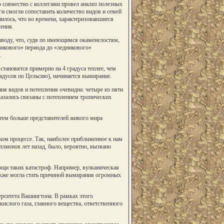
 совместно с коллегами провел анализ полезных
и смогли сопоставить количество видов и семей
нилось, что во времена, характеризовавшиеся
ения.
ыводу, что, судя по имеющимся окаменелостям,
никового» периода до «ледникового»
.
становятся примерно на 4 градуса теплее, чем
радусов по Цельсию), начинается вымирание.
ния видов и потепления очевидна: четыре из пяти
азались связаны с потеплением тропических
тем больше представителей живого мира
ком процессе. Так, наиболее приближенное к нам
ллионов лет назад, было, вероятно, вызвано
ощи таких катастроф. Например, вулканическая
также могла стать причиной вымирания огромных
рситета Вашингтона. В рамках этого
ислого газа, главного вещества, ответственного