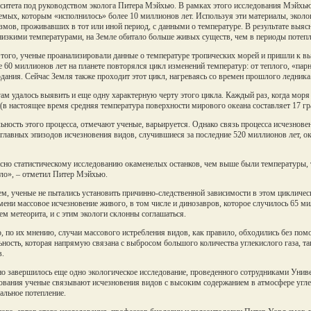
ситета под руководством эколога Питера Мэйхью. В рамках этого исследования Мэйхью
емых, которым «исполнилось» более 10 миллионов лет. Используя эти материалы, эколог
змов, проживавших в тот или иной период, с данными о температуре. В результате выяс
низкими температурами, на Земле обитало больше живых существ, чем в периоды потепл
того, ученые проанализировали данные о температуре тропических морей и пришли к в
 60 миллионов лет на планете повторялся цикл изменений температур: от теплого, «пар
дания. Сейчас Земля также проходит этот цикл, нагреваясь со времен прошлого ледника
ам удалось выявить и еще одну характерную черту этого цикла. Каждый раз, когда моря 
 (в настоящее время средняя температура поверхности мирового океана составляет 17 г
ьность этого процесса, отмечают ученые, варьируется. Однако связь процесса исчезнове
главных эпизодов исчезновения видов, случившиеся за последние 520 миллионов лет, ок
сно статистическому исследованию окаменелых останков, чем выше были температуры, 
ло», – отметил Питер Мэйхью.
м, ученые не пытались установить причинно-следственной зависимости в этом цикличес
мени массовое исчезновение живого, в том числе и динозавров, которое случилось 65 ми
ем метеорита, и с этим экологи склонны соглашаться.
, по их мнению, случаи массового истребления видов, как правило, обходились без пом
ьность, которая напрямую связана с выбросом большого количества углекислого газа, 
.
о завершилось еще одно экологическое исследование, проведенного сотрудниками Униве
ования ученые связывают исчезновения видов с высоким содержанием в атмосфере углек
бальное потепление.