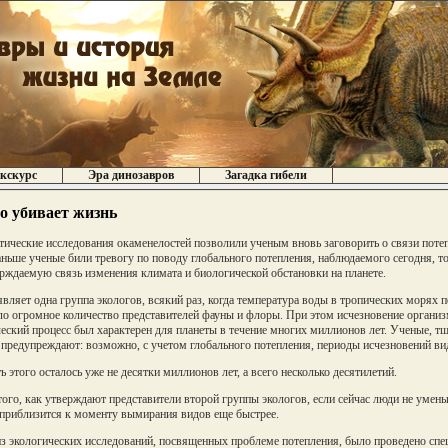
кскурс
Эра динозавров
Загадка гибели
о убивает жизнь
тические исследования окаменелостей позволили ученым вновь заговорить о связи пот
аньше ученые били тревогу по поводу глобального потепления, наблюдаемого сегодня, т
рждаемую связь изменения климата и биологической обстановки на планете.
являет одна группа экологов, всякий раз, когда температура воды в тропических морях п
ло огромное количество представителей фауны и флоры. При этом исчезновение организм
еский процесс был характерен для планеты в течение многих миллионов лет. Ученые, т
 предупреждают: возможно, с учетом глобального потепления, периоды исчезновений вид
ь этого осталось уже не десятки миллионов лет, а всего несколько десятилетий.
того, как утверждают представители второй группы экологов, если сейчас люди не умень
приблизится к моменту вымирания видов еще быстрее.
з экологических исследований, посвященных проблеме потепления, было проведено спе