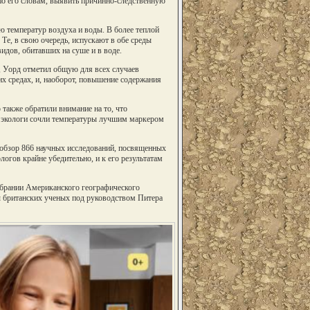
 по его словам, выявить причинно-следственную
ю температур воздуха и воды. В более теплой
Те, в свою очередь, испускают в обе среды
дов, обитавших на суше и в воде.
, Уорд отметил общую для всех случаев
х средах, и, наоборот, повышение содержания
также обратили внимание на то, что
о экологи сочли температуры лучшим маркером
 обзор 866 научных исследований, посвященных
огов крайне убедительно, и к его результатам
обрании Американского географического
ды британских ученых под руководством Питера