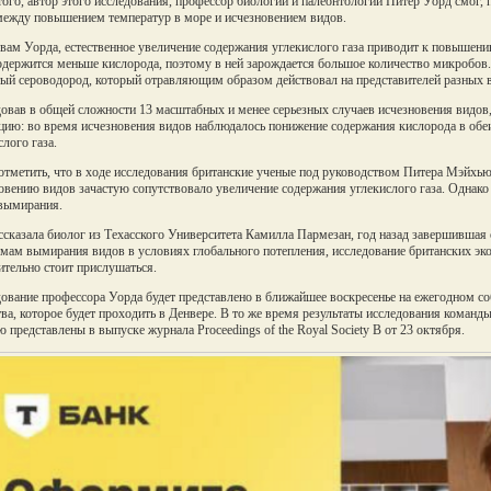
того, автор этого исследования, профессор биологии и палеонтологии Питер Уорд смог,
между повышением температур в море и исчезновением видов.
вам Уорда, естественное увеличение содержания углекислого газа приводит к повышени
одержится меньше кислорода, поэтому в ней зарождается большое количество микробов. 
ый сероводород, который отравляющим образом действовал на представителей разных ви
овав в общей сложности 13 масштабных и менее серьезных случаев исчезновения видов
цию: во время исчезновения видов наблюдалось понижение содержания кислорода в обеи
слого газа.
отметить, что в ходе исследования британские ученые под руководством Питера Мэйхью 
овению видов зачастую сопутствовало увеличение содержания углекислого газа. Однак
вымирания.
ссказала биолог из Техасского Университета Камилла Пармезан, год назад завершившая
мам вымирания видов в условиях глобального потепления, исследование британских экол
ительно стоит прислушаться.
ование профессора Уорда будет представлено в ближайшее воскресенье на ежегодном с
ва, которое будет проходить в Денвере. В то же время результаты исследования коман
 представлены в выпуске журнала Proceedings of the Royal Society B от 23 октября.