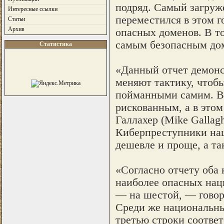
подряд. Самый загруж
Интересные ссылки
переместился в этом г
Статьи
Архив
опасных доменов. В то
самым безопасным дом
Статистика
«Данный отчет демонс
меняют тактику, чтоб
пойманными самим. В
рискованным, а в этом
Галлахер (Mike Gallag
Киберпреступники нац
дешевле и проще, а т
«Согласно отчету оба 
наиболее опасных наци
— на шестой, — говор
Среди же национальны
третью строки соотве