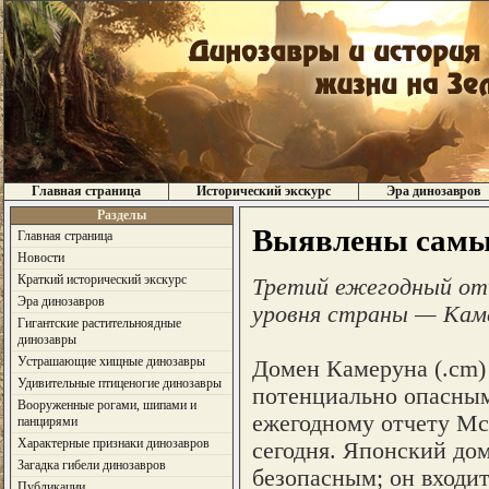
Главная страница
Исторический экскурс
Эра динозавров
Разделы
Выявлены самые
Главная страница
Новости
Краткий исторический экскурс
Третий ежегодный от
Эра динозавров
уровня страны — Каме
Гигантские растительноядные
динозавры
Устрашающие хищные динозавры
Домен Камеруна (.cm) 
Удивительные птиценогие динозавры
потенциально опасным
Вооруженные рогами, шипами и
ежегодному отчету Mc
панцирями
Характерные признаки динозавров
сегодня. Японский дом
Загадка гибели динозавров
безопасным; он входит
Публикации