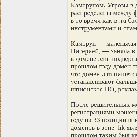
Камеруном. Угрозы в 
распределены между 
в то время как в .ru 
инструментами и спам
Камерун — маленькая 
Нигерией, — заняла в 
в домене .cm, подверг
прошлом году домен эт
что домен .cm пишетс
устанавливают фальши
шпионское ПО, реклам
После решительных ме
регистрациями мошенн
году на 33 позиции вни
доменов в зоне .hk яв
прошлом таким был ка