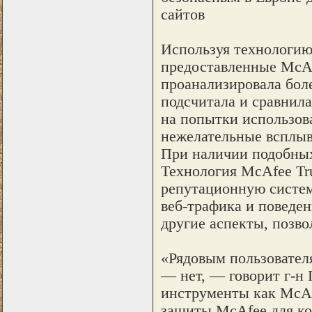
сайтов
Используя технологию
предоставленные McA
проанализировала бол
подсчитала и сравнила
на попытки использов
нежелательные всплыв
При наличии подобных
Технология McAfee Tr
репутационную систем
веб-трафика и поведен
другие аспекты, позв
«Рядовым пользователя
— нет, — говорит г-н
инструменты как McAfe
защиты McAfee для ко