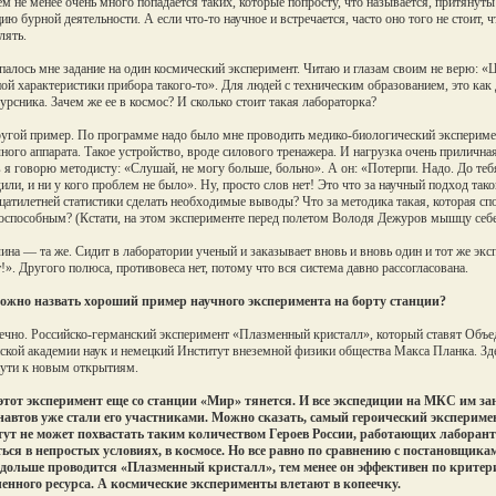
м не менее очень много попадается таких, которые попросту, что называется, притянут
ию бурной деятельности. А если что-то научное и встречается, часто оно того не стоит, 
лять.
палось мне задание на один космический эксперимент. Читаю и глазам своим не верю: «
ой характеристики прибора такого-то». Для людей с техническим образованием, это как 
урсника. Зачем же ее в космос? И сколько стоит такая лабораторка?
угой пример. По программе надо было мне проводить медико-биологический эксперим
ого аппарата. Такое устройство, вроде силового тренажера. И нагрузка очень приличная
 я говорю методисту: «Слушай, не могу больше, больно». А он: «Потерпи. Надо. До теб
или, и ни у кого проблем не было». Ну, просто слов нет! Это что за научный подход так
цатилетней статистики сделать необходимые выводы? Что за методика такая, которая сп
оспособным? (Кстати, на этом эксперименте перед полетом Володя Дежуров мышцу себе
ина — та же. Сидит в лаборатории ученый и заказывает вновь и вновь один и тот же экс
!». Другого полюса, противовеса нет, потому что вся система давно рассогласована.
ожно назвать хороший пример научного эксперимента на борту станции?
чно. Российско-германский эксперимент «Плазменный кристалл», который ставят Объе
ской академии наук и немецкий Институт внеземной физики общества Макса Планка. Зде
ути к новым открытиям.
этот эксперимент еще со станции «Мир» тянется. И все экспедиции на МКС им з
автов уже стали его участниками. Можно сказать, самый героический эксперимен
тут не может похвастать таким количеством Героев России, работающих лаборан
ься в непростых условиях, в космосе. Но все равно по сравнению с постановщик
 дольше проводится «Плазменный кристалл», тем менее он эффективен по крите
енного ресурса. А космические эксперименты влетают в копеечку.