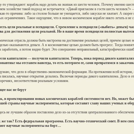
-то утверждают: корабль надо делать на экипаж из шести человек. Почему именно шесть, 
ем хозяйстве такой подход не встречается: «Давай пригласим в гости шесть человек?»
акая-то причина: либо за столом больше не умещается, либо закуски не хватает. А скорее в
ых ограничениях. Такое ощущение, что в новом космическом корабле никто летать и не 
есть цели реальные и псевдоцели. Стремление к псевдоцели («выбить» деньги) 
тва для достижения цели реальной. Но в наше время псевдоцели полностью выте
ическая отрасль должна быть настроена на достижение реальных целей, причем целью н
целью оказываются деньги. А в космонавтике целью должен быть прогресс. Тогда появятс
а заработать, а потом видно будет. Это совершенно неправильный, катастрофически оши
ли капитализм — получили капитализм. Теперь, пока период дикого капитализма 
онавтике мы отстанем навсегда, то есть потеряем ее, сами превратимся в заказчик
умаю, что дело в общественно-экономической формации. На протяжении всей истории, 
 писалась, научные открытия делались. Включая периоды дикого капитализма. Дело в от
оречиях, несоответствии реальным условиям.
щее нас не берут
к, в проектировании новых космических кораблей системности нет. Но, может бы
ашей страны научные эксперименты, которые составят славу наших ученых и об
есь не лучшим образом поставлено дело из-за отсутствия централизованного обеспечени
 же так? Есть федеральная программа. Есть научно-технический совет. В нем сп
ают научные эксперименты на борт…