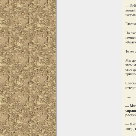
— Дейс
некоей
направ
Главно
Но экс
немцев
«Колум
То же 
Мы дос
этом м
свое д
пришло
Совсем
оттере
……
— Миха
спраши
росси
— Я от
люди, 