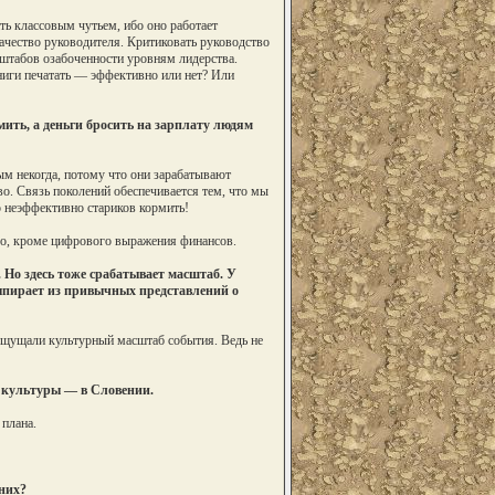
ть классовым чутьем, ибо оно работает
ество руководителя. Критиковать руководство
сштабов озабоченности уровням лидерства.
ниги печатать — эффективно или нет? Или
ить, а деньги бросить на зарплату людям
ым некогда, потому что они зарабатывают
иво. Связь поколений обеспечивается тем, что мы
о неэффективно стариков кормить!
его, кроме цифрового выражения финансов.
 Но здесь тоже срабатывает масштаб. У
ыпирает из привычных представлений о
 ощущали культурный масштаб события. Ведь не
е культуры — в Словении.
плана.
них?