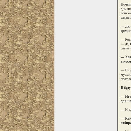
Почему
домашн
есть к
заданн
— Да, 
средс
— Косм
— да, 
сначал
— Хоте
в косм
— Не д
музыка
против
В буду
— Ита
для н
— И зд
— Как
отбир