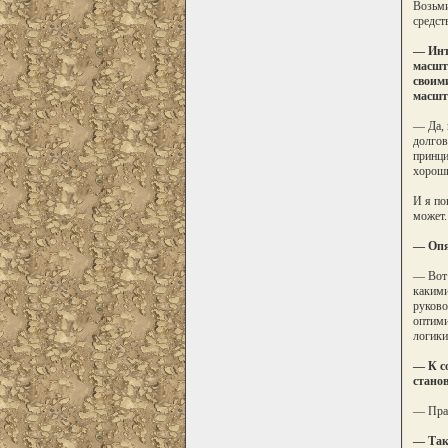
Возьми
средст
— Инт
масшта
своими
масшт
— Да, 
долгов
принци
хороши
И я по
может.
— Опя
— Вот 
какими
руково
оптими
логики
— К с
стано
— Прав
— Тако