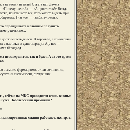
а не семь и не пять? Ответа нет. Даже в
 — «Почему шесть?» — «А просто так!» Всегда
сего, приглашаете тех, кого хотите видеть, при
собирается. Главное — «выбить» деньги.
часто оправдывают желанием получить
сняют реальные…
е должны быть деньги. В торговле, в коммерции
я заказчики, и деньги придут. А у нас —
бочный подход.
не завершится, так и будет. А за это время
ов.
со всеми ее формациями, стихи сочинялись,
сутствии системности, внутренних
ть, сейчас на МКС проводятся очень важные
ернутся Нобелевскими премиями?
я.
ециализированные секции работают, эксперты