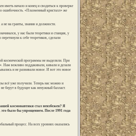
н иметь начало и конец и сводиться к проверке
ибо ошибочность. «Плазменный кристалл» же
 а не на гранты, звания и должности.
чинался, у нас были теоретики и станция, у
перетянули к себе теоретиков, сделали
ой космической программы не выделяли. При
. Нам вежливо поддакивали, кивали и делали
ывались и не развивали новое. И вот это новое
ры всё уже получили. Теперь нас можно и
 не берут в будущее как ненужный балласт.
 нашей космонавтики стал неизбежен? Я
, это было бы упрощением. После 1991 года
обальный процесс. На всех уровнях оказались