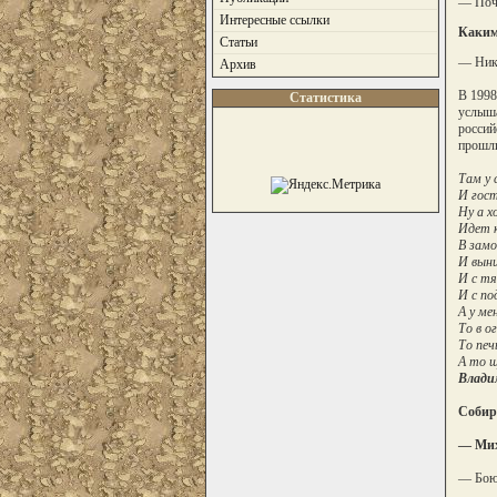
— Почт
Интересные ссылки
Каким
Статьи
— Никт
Архив
В 1998
Статистика
услыша
россий
прошли
Там у 
И гост
Ну а х
Идет к
В замо
И вын
И с тя
И с по
А у ме
То в о
То печ
А то щ
Влади
Собир
— Миха
— Боюс