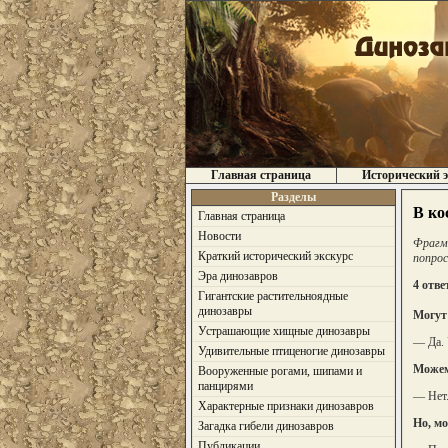
Главная страница
Исторический э
Разделы
В ко
Главная страница
Новости
Фрагм
Краткий исторический экскурс
попрос
Эра динозавров
4 отве
Гигантские растительноядные
динозавры
Могут
Устрашающие хищные динозавры
— Да. 
Удивительные птиценогие динозавры
Можем
Вооруженные рогами, шипами и
панцирями
— Нет.
Характерные признаки динозавров
Но, м
Загадка гибели динозавров
Публикации