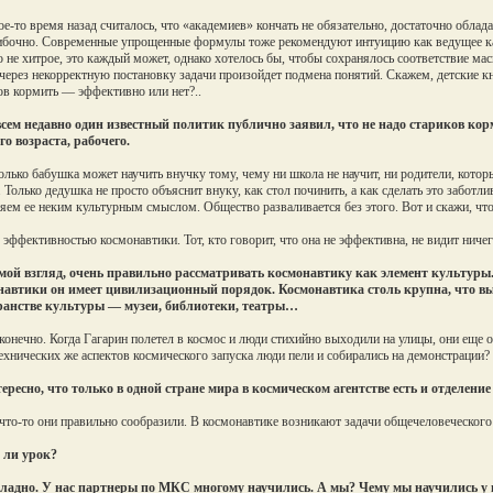
е-то время назад считалось, что «академиев» кончать не обязательно, достаточно облада
бочно. Современные упрощенные формулы тоже рекомендуют интуицию как ведущее кач
 не хитрое, это каждый может, однако хотелось бы, чтобы сохранялось соответствие ма
через некорректную постановку задачи произойдет подмена понятий. Скажем, детские к
ов кормить — эффективно или нет?..
ем недавно один известный политик публично заявил, что не надо стариков корм
го возраста, рабочего.
ько бабушка может научить внучку тому, чему ни школа не научит, ни родители, котор
. Только дедушка не просто объяснит внуку, как стол починить, а как сделать это заботл
яем ее неким культурным смыслом. Общество разваливается без этого. Вот и скажи, чт
с эффективностью космонавтики. Тот, кто говорит, что она не эффективна, не видит нич
ой взгляд, очень правильно рассматривать космонавтику как элемент культуры.
навтики он имеет цивилизационный порядок. Космонавтика столь крупна, что в
ранстве культуры — музеи, библиотеки, театры…
конечно. Когда Гагарин полетел в космос и люди стихийно выходили на улицы, они еще
технических же аспектов космического запуска люди пели и собирались на демонстрации?
ересно, что только в одной стране мира в космическом агентстве есть и отделени
что-то они правильно сообразили. В космонавтике возникают задачи общечеловеческого 
 ли урок?
 ладно. У нас партнеры по МКС многому научились. А мы? Чему мы научились у 