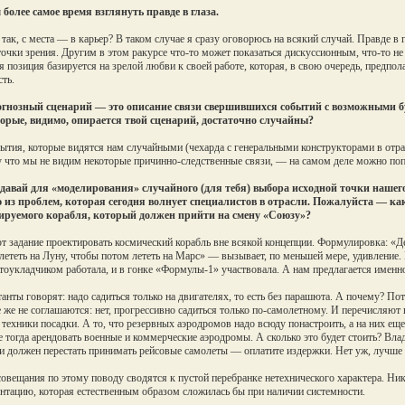
более самое время взглянуть правде в глаза.
так, с места — в карьер? В таком случае я сразу оговорюсь на всякий случай. Правде в
точки зрения. Другим в этом ракурсе что-то может показаться дискуссионным, что-то не
я позиция базируется на зрелой любви к своей работе, которая, в свою очередь, предпол
сть.
гнозный сценарий — это описание связи свершившихся событий с возможными б
орые, видимо, опирается твой сценарий, достаточно случайны?
тия, которые видятся нам случайными (чехарда с генеральными конструкторами в отрасли
 что мы не видим некоторые причинно-следственные связи, — на самом деле можно поп
давай для «моделирования» случайного (для тебя) выбора исходной точки нашего
из проблем, которая сегодня волнует специалистов в отрасли. Пожалуйста — как 
ируемого корабля, который должен прийти на смену «Союзу»?
 задание проектировать космический корабль вне всякой концепции. Формулировка: «Де
лететь на Луну, чтобы потом лететь на Марс» — вызывает, по меньшей мере, удивление. 
тоукладчиком работала, и в гонке «Формулы-1» участвовала. А нам предлагается именно
анты говорят: надо садиться только на двигателях, то есть без парашюта. А почему? Пото
 же не соглашаются: нет, прогрессивно садиться только по-самолетному. И перечисляют
 техники посадки. А то, что резервных аэродромов надо всюду понастроить, а на них еще 
е тогда арендовать военные и коммерческие аэродромы. А сколько это будет стоить? Влад
и должен перестать принимать рейсовые самолеты — оплатите издержки. Нет уж, лучше 
совещания по этому поводу сводятся к пустой перебранке нетехнического характера. Ни
нтацию, которая естественным образом сложилась бы при наличии системности.