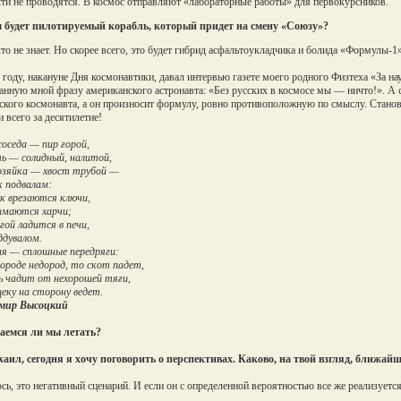
и не проводятся. В космос отправляют «лабораторные работы» для первокурсников.
 будет пилотируемый корабль, который придет на смену «Союзу»?
о не знает. Но скорее всего, это будет гибрид асфальтоукладчика и болида «Формулы-1»
 году, накануне Дня космонавтики, давал интервью газете моего родного Физтеха «За на
нную мной фразу американского астронавта: «Без русских в космосе мы — ничто!». А с
ского космонавта, а он произносит формулу, ровно противоположную по смыслу. Станов
 всего за десятилетие!
соседа — пир горой,
ь — солидный, налитой,
озяйка — хвост трубой —
 подвалам:
к врезаются ключи,
имаются харчи;
гой ладится в печи,
ддувалом.
ня — сплошные передряги:
городе недород, то скот падет,
ь чадит от нехорошей тяги,
еку на сторону ведет.
мир Высоцкий
аемся ли мы летать?
ил, сегодня я хочу поговорить о перспективах. Каково, на твой взгляд, ближай
ь, это негативный сценарий. И если он с определенной вероятностью все же реализуетс