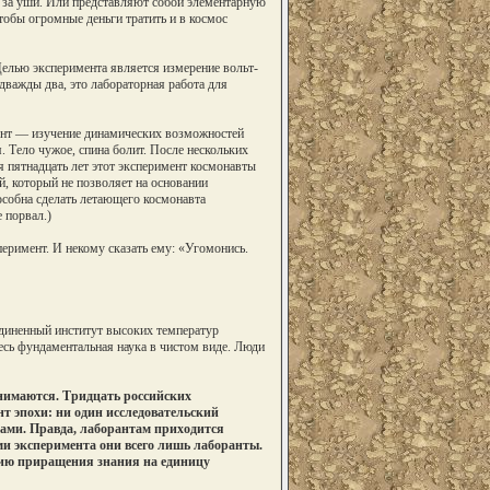
ы за уши. Или представляют собой элементарную
чтобы огромные деньги тратить и в космос
Целью эксперимента является измерение вольт-
дважды два, это лабораторная работа для
ент — изучение динамических возможностей
. Тело чужое, спина болит. После нескольких
я пятнадцать лет этот эксперимент космонавты
ой, который не позволяет на основании
особна сделать летающего космонавта
 порвал.)
перимент. И некому сказать ему: «Угомонись.
диненный институт высоких температур
сь фундаментальная наука в чистом виде. Люди
анимаются. Тридцать российских
т эпохи: ни один исследовательский
тами. Правда, лаборантам приходится
ами эксперимента они всего лишь лаборанты.
рию приращения знания на единицу