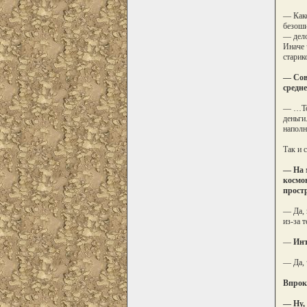
— Како
безоши
— дело
Иначе 
старик
— Совс
средне
— …Тол
деньги
наполн
Так и 
— На м
космо
прост
— Да, 
из-за 
—
Инт
— Да, 
Впрок
— Ну,