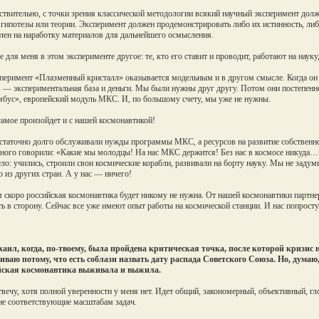
твительно, с точки зрения классической методологии всякий научный эксперимент долже
 гипотезы или теории. Эксперимент должен продемонстрировать либо их истинность, л
лен на наработку материалов для дальнейшего осмысления.
е для меня в этом эксперименте другое: те, кто его ставит и проводит, работают на науку,
перимент «Плазменный кристалл» оказывается модельным и в другом смысле. Когда он на
 — экспериментальная база и деньги. Мы были нужны друг другу. Потом они постепенно 
бус», европейский модуль МКС. И, по большому счету, мы уже не нужны.
самое произойдет и с нашей космонавтикой!
таточно долго обслуживали нужды программы МКС, а ресурсов на развитие собственн
ного говорили: «Какие мы молодцы! На нас МКС держится! Без нас в космосе никуда…»
ело: учились, строили свои космические корабли, развивали на борту науку. Мы не задум
 из других стран. А у нас — ничего!
 скоро российская космонавтика будет никому не нужна. От нашей космонавтики партне
ть в сторону. Сейчас все уже имеют опыт работы на космической станции. И нас попросту
ил, когда, по-твоему, была пройдена критическая точка, после которой кризис
ваю потому, что есть соблазн назвать дату распада Советского Союза. Но, думаю
йская космонавтика выживала и выжила.
вечу, хотя полной уверенности у меня нет. Идет общий, закономерный, объективный, гл
не соответствующие масштабам задач.