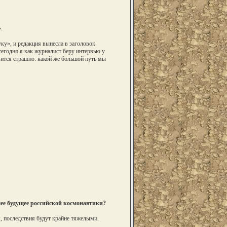
.
уку», и редакция вынесла в заголовок
егодня я как журналист беру интервью у
ится страшно: какой же большой путь мы
шее будущее российской космонавтики?
я, последствия будут крайне тяжелыми.