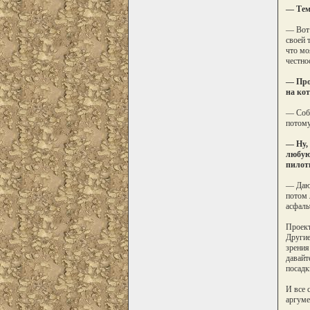
— Тем 
— Вот 
своей 
что мо
честно
— Про
на кот
— Собы
потому
— Ну, 
любую 
пилот
— Дают
потом 
асфаль
Проект
Другие
зрения
давайт
посадк
И все 
аргуме