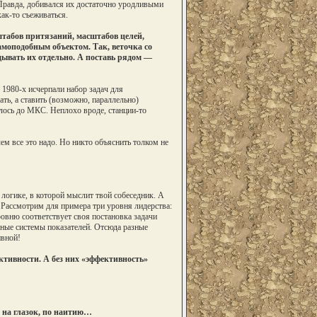
Правда, добивался их достаточно уродливыми
ак-то съеживаться.
штабов притязаний, масштабов целей,
амоподобным объектом. Так, веточка со
дывать их отдельно. А поставь рядом —
 1980-х исчерпали набор задач для
ь, а ставить (возможно, параллельно)
илось до МКС. Неплохо вроде, станции-то
ем все это надо. Но никто объяснить толком не
 логике, в которой мыслит твой собеседник. А
 Рассмотрим для примера три уровня лидерства:
овню соответствует своя постановка задачи
зные системы показателей. Отсюда разные
ивной!
тивности. А без них «эффективность»
е на глазок, по наитию…