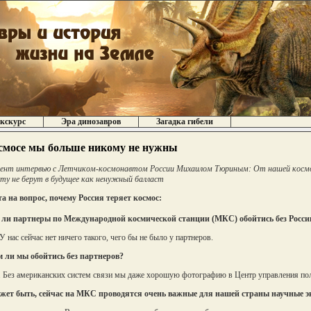
кскурс
Эра динозавров
Загадка гибели
смосе мы больше никому не нужны
ент интервью с Летчиком-космонавтом России Михаилом Тюриным: От нашей космон
ту не берут в будущее как ненужный балласт
та на вопрос, почему Россия теряет космос:
 ли партнеры по Международной космической станции (МКС) обойтись без Росси
У нас сейчас нет ничего такого, чего бы не было у партнеров.
 ли мы обойтись без партнеров?
 Без американских систем связи мы даже хорошую фотографию в Центр управления по
ожет быть, сейчас на МКС проводятся очень важные для нашей страны научные 