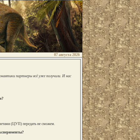
07 августа 2026
автики партнеры всё уже получили. И нас
и?
летами (ЦУП) передать не сможем.
эксперименты?