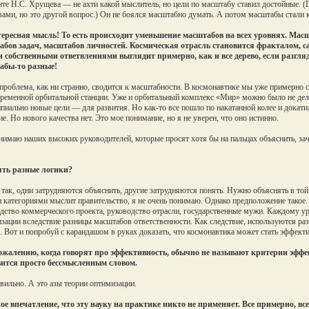
те Н.С. Хрущева — не ахти какой мыслитель, но цели по масштабу ставил достойные. (
вами, но это другой вопрос.) Он не боялся масштабно думать. А потом масштабы стали к
ересная мысль! То есть происходит уменьшение масштабов на всех уровнях. Мас
бов задач, масштабов личностей. Космическая отрасль становится фракталом, с
 собственными ответвлениями выглядит примерно, как и все дерево, если разгля
абы-то разные!
проблема, как ни странно, сводится к масштабности. В космонавтике мы уже примерно с
ременной орбитальной станции. Уже и орбитальный комплекс «Мир» можно было не делат
пиально новые цели — для развития. Но как-то все пошло по накатанной колее и докат
е. Но нового качества нет. Это мое понимание, но я не уверен, что оно истинно.
нимаю наших высоких руководителей, которые просят хотя бы на пальцах объяснить, зач
ть разные логики?
так, одни затрудняются объяснить, другие затрудняются понять. Нужно объяснять в той
 категориями мыслит правительство, я не очень понимаю. Однако предположение такое.
дство коммерческого проекта, руководство отрасли, государственные мужи. Каждому ур
зации вследствие разницы масштабов ответственности. Как следствие, используются ра
. Вот и попробуй с карандашом в руках доказать, что космонавтика может стать эффект
ожалению, когда говорят про эффективность, обычно не называют критерии эффек
вится просто бессмысленным словом.
ильно. А это азы теории оптимизации.
е впечатление, что эту науку на практике никто не применяет. Все примерно, вс