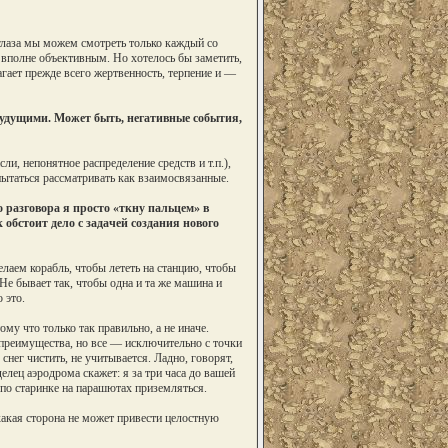
 глаза мы можем смотреть только каждый со
 вполне объективным. Но хотелось бы заметить,
агает прежде всего жертвенность, терпение и —
удущими. Может быть, негативные события,
, непонятное распределение средств и т.п.),
ытаться рассматривать как взаимосвязанные.
 разговора я просто «ткну пальцем» в
обстоит дело с задачей создания нового
лаем корабль, чтобы лететь на станцию, чтобы
Не бывает так, чтобы одна и та же машина и
 это.
му что только так правильно, а не иначе.
 преимущества, но все — исключительно с точки
снег чистить, не учитывается. Ладно, говорят,
елец аэродрома скажет: я за три часа до вашей
по старинке на парашютах приземляться.
какая сторона не может привести целостную