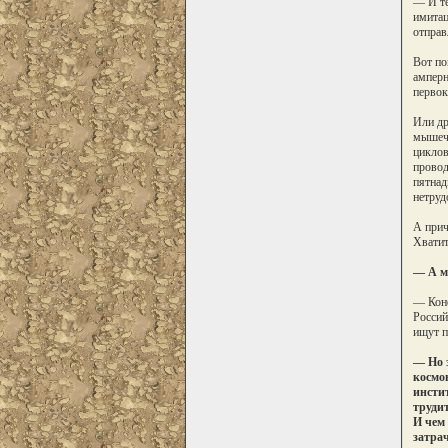
— И те
имитац
отправ
Вот по
амперн
первок
Или др
мышечн
циклов
провод
пятнад
нетруд
А прич
Хватит
— А м
— Коне
Россий
ищут п
— Но 
космон
инсти
трудит
И чем
затрач