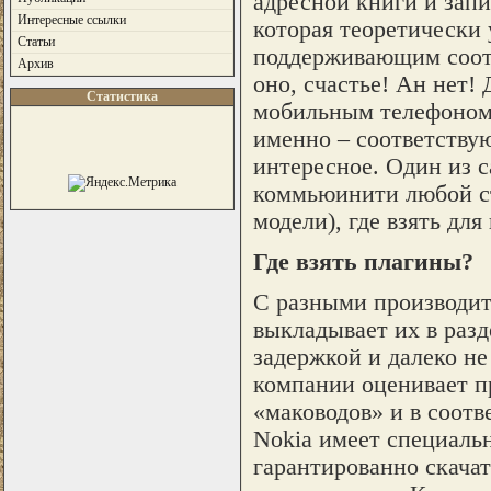
адресной книги и запи
Интересные ссылки
которая теоретически
Статьи
поддерживающим соотв
Архив
оно, счастье! Ан нет!
Статистика
мобильным телефоном 
именно – соответствую
интересное. Один из 
коммьюинити любой ст
модели), где взять для
Где взять плагины?
С разными производит
выкладывает их в разд
задержкой и далеко не
компании оценивает п
«маководов» и в соотве
Nokia имеет специальн
гарантированно скачат