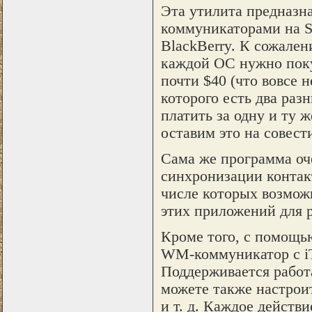
Эта утилита предназн
коммуникаторами на S
BlackBerry. К сожален
каждой ОС нужно поку
почти $40 (что вовсе 
которого есть два раз
платить за одну и ту 
оставим это на совест
Сама же программа оч
синхронизации контакт
числе которых возмож
этих приложений для 
Кроме того, с помощь
WM-коммуникатор с iTu
Поддерживается работ
можете также настроит
и т. д. Каждое действ