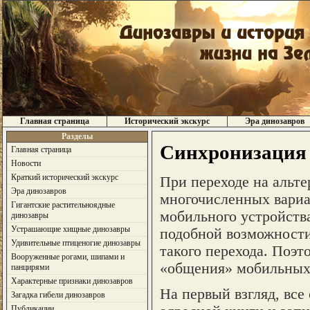
Главная страница
Исторический экскурс
Эра динозавров
Разделы
Синхронизация 
Главная страница
Новости
Краткий исторический экскурс
При переходе на альт
Эра динозавров
многочисленных вариа
Гигантские растительноядные
мобильного устройств
динозавры
Устрашающие хищные динозавры
подобной возможности
Удивительные птиценогие динозавры
такого перехода. Поэт
Вооруженные рогами, шипами и
«общения» мобильных 
панцирями
Характерные признаки динозавров
На первый взгляд, все
Загадка гибели динозавров
Публикации