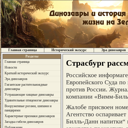
Главная страница
Исторический экскурс
Эра динозавров
Разделы
Страсбург расс
Главная страница
Новости
Краткий исторический экскурс
Российское информаг
Эра динозавров
Европейского Суда по 
Гигантские растительноядные
против России. Журнал
динозавры
Устрашающие хищные динозавры
компании «Вимм-Биль-
Удивительные птиценогие динозавры
Жалобе присвоен номе
Вооруженные рогами, шипами и
панцирями
Агентство оспаривает
Характерные признаки динозавров
Билль-Данн напитки“ 
Загадка гибели динозавров
Публикации