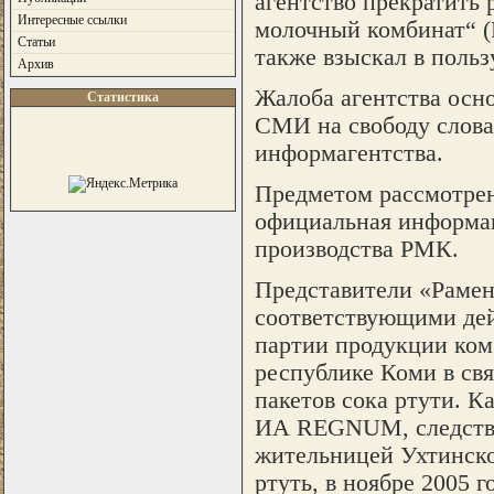
агентство прекратить
Интересные ссылки
молочный комбинат“ (Р
Статьи
также взыскал в поль
Архив
Жалоба агентства осн
Статистика
СМИ на свободу слова 
информагентства.
Предметом рассмотрен
официальная информац
производства РМК.
Представители «Рамен
соответствующими дей
партии продукции ком
республике Коми в св
пакетов сока ртути. К
ИА REGNUM, следстве
жительницей Ухтинско
ртуть, в ноябре 2005 