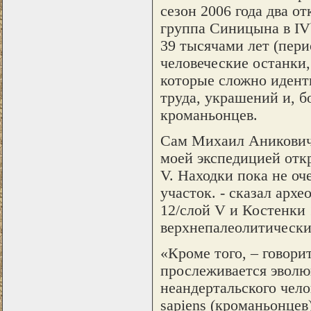
сезон 2006 года два о
группа Синицына в IVb
39 тысячами лет (пери
человеческие останки,
которые сложно идент
труда, украшений и, б
кроманьонцев.
Сам Михаил Аникович 
моей экспедицией отк
V. Находки пока не оч
участок. - сказал арх
12/слой V и Костенки 
верхнепалеолитические
«Кроме того, – говори
прослеживается эволю
неандертальского чело
sapiens (кроманьонцев)