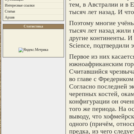
тем, в Австралии и в Е
Интересные ссылки
тысяч лет назад. И что
Статьи
Архив
Поэтому многие учёны
Статистика
тысяч лет назад жили 
другие континенты. И
Science, подтвердили 
Первое из них касаетс
южноафриканским гор
Считавшийся чрезвыча
во главе с Фредерико
Согласно последней э
черепных костей, окам
конфигурации он очен
того же периода. На о
выводу, что хофмейрс
одного (причём, относ
предка, из чего следу