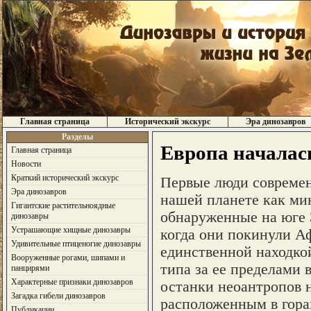
Главная страница
Исторический экскурс
Эра динозавров
Разделы
Европа началас
Главная страница
Новости
Краткий исторический экскурс
Первые люди современн
Эра динозавров
нашей планете как мин
Гигантские растительноядные
обнаруженные на юге 
динозавры
Устрашающие хищные динозавры
когда они покинули Аф
Удивительные птиценогие динозавры
единственной находко
Вооруженные рогами, шипами и
типа за ее пределами 
панцирями
Характерные признаки динозавров
останки неоантропов 
Загадка гибели динозавров
расположенным в гора
Публикации