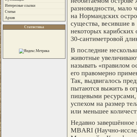
необитаемом острове 
Интересные ссылки
разновидности, мало 
Статьи
на Нормандских остр
Архив
существа, весившие в 
Статистика
некоторых карибских 
30-сантиметровой дли
В последние нескольк
животные увеличивают
называть «правилом ос
его правомерно примен
Так, выдвигалось пред
пытаются выжить в ог
пищевыми ресурсами, 
успехом на размер тел
или меньшее количест
Недавно завершённое 
MBARI (Научно-исслед