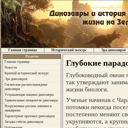
Главная страница
Исторический экскурс
Эра динозавров
Разделы
Глубокие парад
Главная страница
Новости
Краткий исторический экскурс
Глубоководный океан 
Эра динозавров
так утверждают заним
Гигантские растительноядные
жизни биологи.
динозавры
Устрашающие хищные динозавры
Ученые начиная с Чар
Удивительные птиценогие динозавры
потомки некогда посе
Вооруженные рогами, шипами и
панцирями
постепенно меняют св
Характерные признаки динозавров
укрупняются, а крупн
Загадка гибели динозавров
Публикации