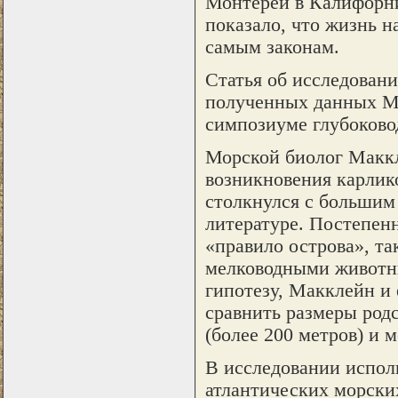
Монтерей в Калифорни
показало, что жизнь 
самым законам.
Статья об исследовании
полученных данных Ма
симпозиуме глубоково
Морской биолог Маккл
возникновения карлико
столкнулся с большим
литературе. Постепенн
«правило острова», та
мелководными животны
гипотезу, Макклейн и 
сравнить размеры род
(более 200 метров) и м
В исследовании испол
атлантических морских