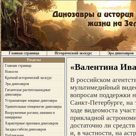
Главная страница
Исторический экскурс
Эра динозавров
Разделы
«Валентина Ива
Главная страница
Новости
Краткий исторический экскурс
В российском агентст
Эра динозавров
мультимедийный виде
Гигантские растительноядные
вопросам поддержки н
динозавры
Устрашающие хищные динозавры
Санкт-Петербурге, на 
Удивительные птиценогие динозавры
ходе видеомоста участ
Вооруженные рогами, шипами и
прикладной астроном
панцирями
Характерные признаки динозавров
достаточно ли средст
Загадка гибели динозавров
и, в частности, на ас
Публикации