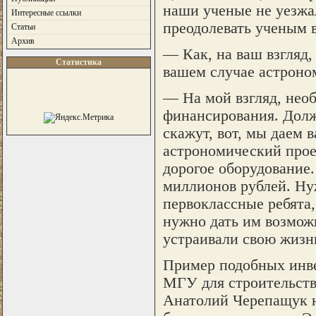
наши ученые не уезжал
Интересные ссылки
преодолевать ученым 
Статьи
Архив
— Как, на ваш взгляд
Статистика
вашем случае астроно
— На мой взгляд, нео
финансирования. Долж
скажут, вот, мы даем в
астрономический проек
дорогое оборудование.
миллионов рублей. Ну
первоклассные ребята,
нужно дать им возмож
устраивали свою жизн
Пример подобных инве
МГУ для строительст
Анатолий Черепащук н