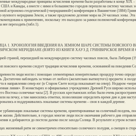
енные международные принципы исчисления времени были разработаны в конце XIX – н
 США и Канады, а вместе с ними и большинство городов перешли на систему часовых з
ной астрономо-геодезической («меридианной») конференции в Вашингтоне (1884) Гринв
о нулевого меридиана Земли, а также предложено деление мира на 24 часовых зоны. Эт
екомендована к применению, поскольку это выходило за рамки полномочий конференции,
а нее переходить (табл.1).
ИЦА 1. ХРОНОЛОГИЯ ВВЕДЕНИЯ НА ЗЕМНОМ ШАРЕ СИСТЕМЫ ПОЯСНОГО 
ИЧСКОМ МЕРИДИАНЕ (ВЗЯТО ИЗ КНИГИ ХАУЗ Д. ГРИНВИЧСКОЕ ВРЕМЯ И ОТКР
ней страной, перешедшей на международную систему часовых поясов, была Либерия (19
п поясного времени следует традиции исчисления времени, основанной на поведении Со
древности люди могли с помощью элементарных измерительных процедур точно определи
ь. Достаточно наблюдать за тенью от любого (желательно вытянутого) предмета: в полде
та в направлении север-юг (в Старом Свете всегда показывает на север). Недаром «мери
енная линия». В монастырях и официальных учреждениях Древней Руси широко использ
го Востока солнечные часы [2]. В русских крестьянских избах были очень распространен
 или на печку, а там наносились отметки, позволявшие определить время дня и дни насту
овались и поддерживались локальные системы времени – своя в каждой деревне.
е урбанизации локальные системы времени, ориентированные на солнечный полдень, по
м жизни. Действительно, в городах многие люди после окончания рабочего дня отправля
чения и добираются до постели далеко после захода Солнца. В результате и утром встают 
дах жизненный ритм не симметричен относительно солнечного полудня, а смещен в стор