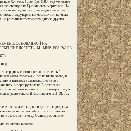
ачале XX века. 18 ноября 1883 года железные
он, основанную на Гринвичском меридиане. На
ичский меридиан был утвержден в качестве
а система международных часовых зон не была
 но различные государства одно за другим
ВРЕМЕНИ, ОСНОВАННОЙ НА
ЫТИЕ ДОЛГОТЫ. М.: МИР, 1983. 240 С.)
72).
лнца.
ть середину светового дня – солнечный
нь она самая короткая (Солнце выше всего) и
диан» в переводе с латинского означает
овались импортируемые из Византии и с
ы узкие окна-отверстия, свет из которых падал
пления равноденствий и солнцестояний [3]. Так
степенно входили в противоречие с городским
ются на разного рода общественные занятия и
не с рассветом, а когда Солнце уже высоко.
ону вечернего времени.