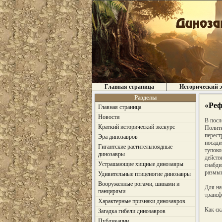
Главная страница
Исторический э
Разделы
«Реф
Главная страница
Новости
В посл
Краткий исторический экскурс
Полити
перест
Эра динозавров
посади
Гигантские растительноядные
тупоко
динозавры
действ
Устрашающие хищные динозавры
снабди
размыш
Удивительные птиценогие динозавры
Вооруженные рогами, шипами и
Для на
панцирями
трансф
Характерные признаки динозавров
Как ск
Загадка гибели динозавров
Публикации