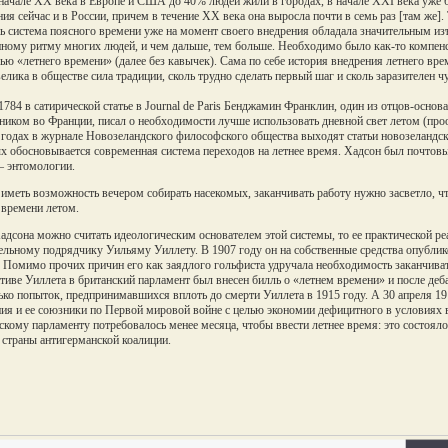
начале XX века в Европе и США до 40% людей жили в городах, в начале XXI века уже б
ния сейчас и в России, причем в течение XX века она выросла почти в семь раз [там же]
ь система поясного времени уже на момент своего внедрения обладала значительным из
ному ритму многих людей, и чем дальше, тем больше. Необходимо было как-то компенсир
ю «летнего времени» (далее без кавычек). Сама по себе история внедрения летнего вре
велика в обществе сила традиции, сколь трудно сделать первый шаг и сколь заразителен 
1784 в сатирической статье в Journal de Paris Бенджамин Франклин, один из отцов-осн
ником во Франции, писал о необходимости лучше использовать дневной свет летом (про
 годах в журнале Новозеландского философского общества выходят статьи новозеландс
х обосновывается современная система переходов на летнее время. Хадсон был почтов
– энтомологии.
иметь возможность вечером собирать насекомых, заканчивать работу нужно засветло, чт
 времени летом.
адсона можно считать идеологическим основателем этой системы, то ее практической р
ельному подрядчику Уильяму Уиллету. В 1907 году он на собственные средства опублик
. Помимо прочих причин его как заядлого гольфиста удручала необходимость заканчиват
тиве Уиллета в британский парламент был внесен билль о «летнем времени» и после деба
ько попыток, предпринимавшихся вплоть до смерти Уиллета в 1915 году. А 30 апреля 19
ия и ее союзники по Первой мировой войне с целью экономии дефицитного в условиях в
скому парламенту потребовалось менее месяца, чтобы ввести летнее время: это состояло
 страны антигерманской коалиции.