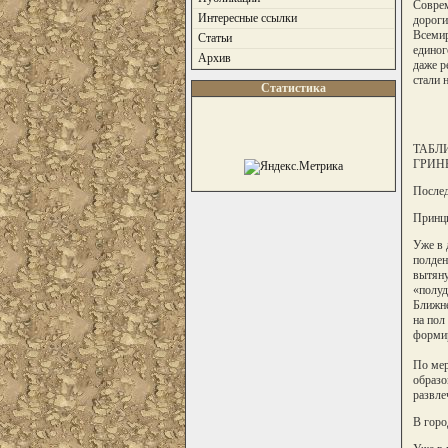
Соврем
Интересные ссылки
дороги
Всемир
Статьи
единог
Архив
даже р
стали н
Статистика
ТАБЛ
ГРИНВ
Послед
Принци
Уже в 
полден
вытяну
«полуд
Ближне
на пол
формир
По мер
образо
развле
В горо