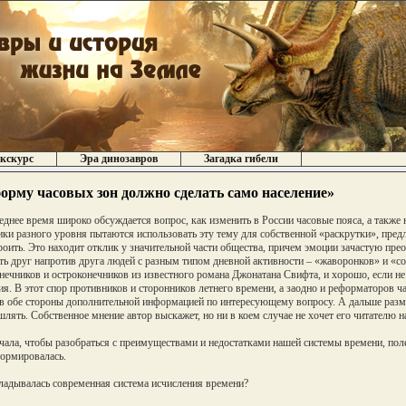
кскурс
Эра динозавров
Загадка гибели
орму часовых зон должно сделать само население»
еднее время широко обсуждается вопрос, как изменить в России часовые пояса, а также 
ки разного уровня пытаются использовать эту тему для собственной «раскрутки», предл
роить. Это находит отклик у значительной части общества, причем эмоции зачастую прео
ть друг напротив друга людей с разным типом дневной активности – «жаворонков» и «со
нечников и остроконечников из известного романа Джонатана Свифта, и хорошо, если не 
ия. В этот спор противников и сторонников летнего времени, а заодно и реформаторов ча
в обе стороны дополнительной информацией по интересующему вопросу. А дальше размы
лять. Собственное мнение автор выскажет, но ни в коем случае не хочет его читателю н
чала, чтобы разобраться с преимуществами и недостатками нашей системы времени, поле
ормировалась.
ладывалась современная система исчисления времени?