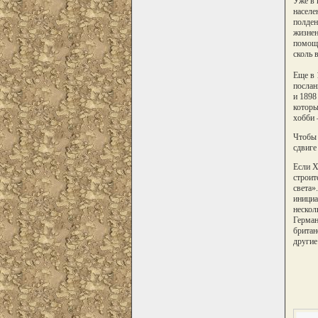
Уже в 
населе
полден
жизнен
помощь
сколь 
Еще в 
послан
и 1898
которы
хобби 
Чтобы 
сдвиге
Если Х
строит
света»
инициа
нескол
Герман
британ
другие