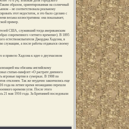
олее 70% [4]. Близкая доля городского
. Таким образом, ориентированная на солнечный
ъяном – не соответствовала реальному
овать этот недостаток, и это было сделано с
мени весьма иллюстративна: она показывает,
чужой пример.
ователей США, служивший тогда американским
образ современного «летнего времени»). В 1895
кого естествоиспытателя Джорджа Хадсона, в
ым служащим, а после работы отдавался своему
о и привело Хадсона к идее о двухчасовом
еализацией мы обязаны английскому
овал статью-памфлет «О растрате дневного
ь игровые партии в сумерках. В 1908 по
тов отклонен. Так же неудачно закончились еще
16 года на летнее время неожиданно перешли
оенного времени угля. После этого
сь 21 мая 1916 года. За Британией последовали