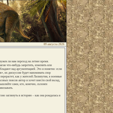
09 августа 2026
нужен ли нам переход на летнее время.
агая что-нибудь запретить, изменить или
бладают над аргументацией. Это и понятно: если
в», их дискуссия будет напоминать спор
перерастет, как у жителей Лилипутии, в военные
совых поясов автор и хочет внести свой вклад,
шляйте сами, кто, конечно, склонен
авязывать.
зно заглянуть в историю – как она рождалась и