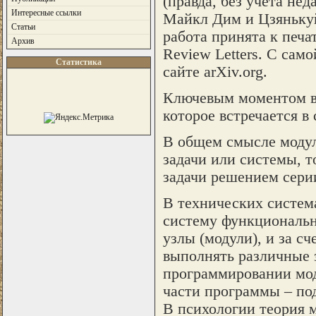
(правда, без учета не
Интересные ссылки
Майкл Дим и Цзянькуй
Статьи
работа принята к печа
Архив
Review Letters. С сам
Статистика
сайте arXiv.org.
Ключевым моментом в 
которое встречается в
В общем смысле модул
задачи или системы, т
задачи решением сери
В технических систем
систему функциональн
узлы (модули), и за с
выполнять различные 
программировании мод
части программы – по
В психологии теория м