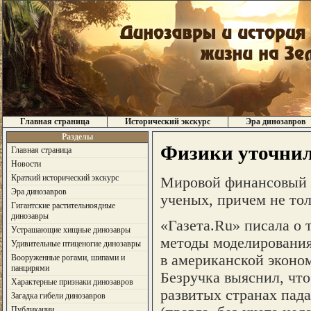
Главная страница
Исторический экскурс
Эра динозавров
Разделы
Физики уточнил
Главная страница
Новости
Краткий исторический экскурс
Мировой финансовый к
Эра динозавров
ученых, причем не тол
Гигантские растительноядные
динозавры
«Газета.Ru» писала о 
Устрашающие хищные динозавры
методы моделирования
Удивительные птиценогие динозавры
в американской эконом
Вооруженные рогами, шипами и
панцирями
Безручка выяснил, что
Характерные признаки динозавров
развитых странах пада
Загадка гибели динозавров
Публикации