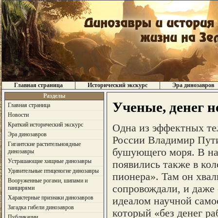
Главная страница
Исторический экскурс
Эра динозавров
Разделы
Ученые, денег не
Главная страница
Новости
Краткий исторический экскурс
Одна из эффектных те
Эра динозавров
России Владимир Пути
Гигантские растительноядные
бушующего моря. В на
динозавры
Устрашающие хищные динозавры
появились также в кол
Удивительные птиценогие динозавры
пионера». Там он хва
Вооруженные рогами, шипами и
сопровождали, и даже 
панцирями
Характерные признаки динозавров
идеалом научной само
Загадка гибели динозавров
который «без денег ра
Публикации