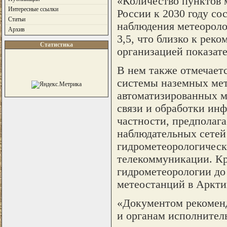
«Количество пунктов 
Интересные ссылки
России к 2030 году со
Статьи
наблюдения метеороло
Архив
3,5, что близко к ре
Статистика
организацией показате
В нем также отмечает
системы наземных мет
автоматизированных м
связи и обработки ин
частности, предполага
наблюдательных сетей
гидрометеорологическ
телекоммуникации. Кро
гидрометеорологии до 
метеостанций в Аркти
«Документом рекоменд
и органам исполнитель