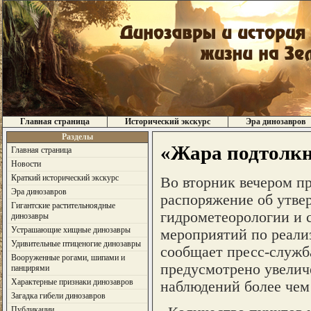
Главная страница
Исторический экскурс
Эра динозавров
Разделы
«Жара подтолкн
Главная страница
Новости
Краткий исторический экскурс
Во вторник вечером п
Эра динозавров
распоряжение об утве
Гигантские растительноядные
гидрометеорологии и с
динозавры
Устрашающие хищные динозавры
мероприятий по реализ
Удивительные птиценогие динозавры
сообщает пресс-служба
Вооруженные рогами, шипами и
предусмотрено увелич
панцирями
Характерные признаки динозавров
наблюдений более чем в
Загадка гибели динозавров
Публикации