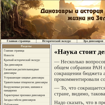
Главная страница
Исторический экскурс
Эра динозавров
Разделы
«Наука стоит де
Главная страница
Новости
Краткий исторический экскурс
— Несколько вопросов
Эра динозавров
общем собрании РАН п
Гигантские растительноядные
сокращении бюджета а
динозавры
Устрашающие хищные динозавры
прокомментировали со
Удивительные птиценогие динозавры
— То, что сокращается
Вооруженные рогами, шипами и
панцирями
стране, видимо, таков
Характерные признаки динозавров
Загадка гибели динозавров
Надо сказать, что в п
Публикации