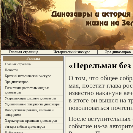
Главная страница
Исторический экскурс
Эра динозавров
Разделы
«Перельман без 
Главная страница
Новости
Краткий исторический экскурс
О том, что общее собр
Эра динозавров
мая, посетит глава ро
Гигантские растительноядные
известно накануне веч
динозавры
Устрашающие хищные динозавры
в итоге он вышел на т
Удивительные птиценогие динозавры
поволноваться почтен
Вооруженные рогами, шипами и
панцирями
После вступительных 
Характерные признаки динозавров
событие из-за авторит
Загадка гибели динозавров
Публикации