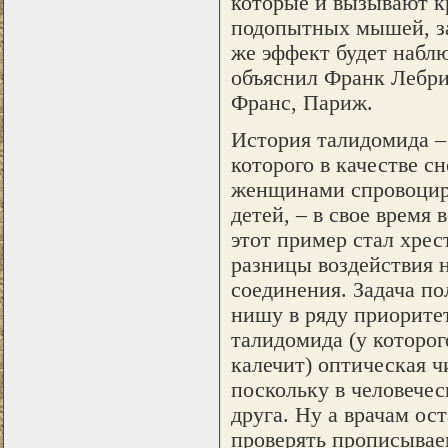
которые и вызывают к
подопытных мышей, за
же эффект будет наблю
объяснил Франк Лебри
Франс, Париж.
История талидомида – 
которого в качестве 
женщинами спровоциро
детей, – в свое время
этот пример стал хре
разницы воздействия н
соединения. Задача п
нишу в ряду приоритет
талидомида (у которого
калечит) оптическая ч
поскольку в человече
друга. Ну а врачам ос
проверять прописывае