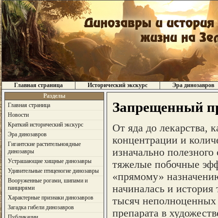
Главная страница
Исторический экскурс
Эра динозавров
Разделы
Запрещенный пр
Главная страница
Новости
Краткий исторический экскурс
От яда до лекарства, к
Эра динозавров
концентрации и количе
Гигантские растительноядные
изначально полезного
динозавры
Устрашающие хищные динозавры
тяжелые побочные эфф
Удивительные птиценогие динозавры
«прямому» назначению
Вооруженные рогами, шипами и
начиналась и история
панцирями
Характерные признаки динозавров
тысяч неполноценных 
Загадка гибели динозавров
препарата в художест
Публикации