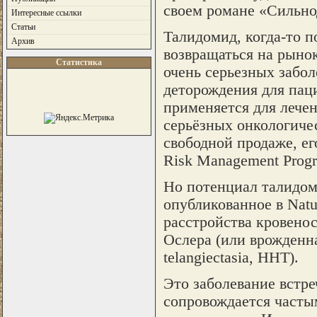
своем романе «Сильно
Интересные ссылки
Статьи
Талидомид, когда-то 
Архив
возвращаться на рыно
Статистика
очень серьезных забол
деторождения для паци
применяется для лече
серьёзных онкологичес
свободной продаже, е
Risk Management Prog
Но потенциал талидом
опубликованное в Natu
расстройства кровенос
Ослера (или врожденна
telangiectasia, HHT).
Это заболевание встреч
сопровождается часты