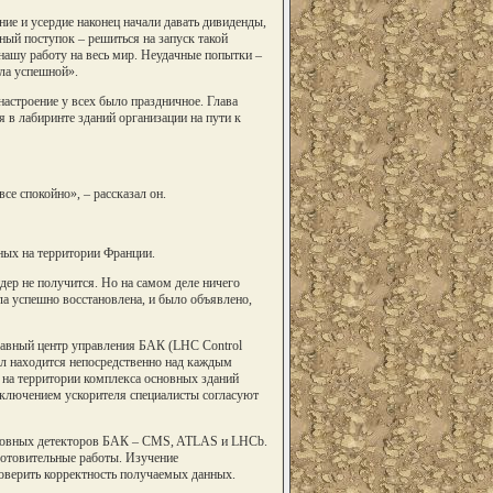
ие и усердие наконец начали давать дивиденды,
ный поступок – решиться на запуск такой
нашу работу на весь мир. Неудачные попытки –
ыла успешной».
настроение у всех было праздничное. Глава
в лабиринте зданий организации на пути к
се спокойно», – рассказал он.
нных на территории Франции.
йдер не получится. Но на самом деле ничего
ла успешно восстановлена, и было объявлено,
главный центр управления БАК (LHC Control
ал находится непосредственно над каждым
 на территории комплекса основных зданий
ключением ускорителя специалисты согласуют
основных детекторов БАК – CMS, ATLAS и LHCb.
готовительные работы. Изучение
оверить корректность получаемых данных.