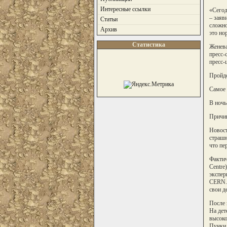
Интересные ссылки
«Сегод
– заяв
Статьи
сложно
Архив
это но
Статистика
Женева
пресс-
пресс-
Пройде
Самое 
В ночь
Причин
Новост
страшн
что пе
Фактич
Centre
экспер
CERN. 
свои д
После 
На дет
высоко
Пучки 