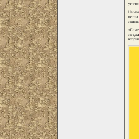
успешн
На мом
не пил
заявле
«С нас
загадк
вторни