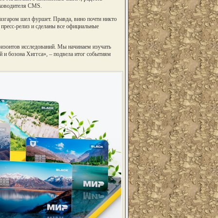
уководителя CMS.
азгаром шел фуршет. Правда, вино почти никто
 пресс-релиз и сделаны все официальные
изонтов исследований. Мы начинаем изучать
 и бозона Хиггса», – подвела итог событиям