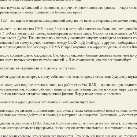
ние научных публикаций и, возможно, получение революционных данных – открытие но
ртной модели – может произойти в ближайшее время.
 ТэВ – это вдвое меньше запланированной энергии, но на этих энергиях уже можно ожи
авители эксперимента CMS, вклад России в который является наибольшим, вели онлайн
и 7 ТэВ и в институтах-членах коллаборации по всему миру. Одним из таких является 
оженный в Дубне. Там специально к первому научному запуску коллайдера состоялся сп
зованный по этому случаю телемост между CERN и Дубной друг с другом пообщались н
н и руководитель коллаборации RDMS Игорь Голутвин, а и корреспонденты «Газеты.Ru»
ошло событие, давно ожидаемое. Оно было знаковое и больше символическое, чем по 
ин после первых успешных столкновений. – Я не сомневался, что это все произойдет.
е пальцы не скрещивали и по дереву не стучали.
облагодарить за интерес к этому событию. Раз есть интерес, значит, есть будущее у наук
е находимся под впечатлением того, как работает сейчас БАК, – признался руководите
но смотреть, как хорошо работают наши детекторы, а наши физики по всему миру уже н
 вызов главным загадкам современной физики. Перед нами великие времена».
момент мы ждали давно и готовились к нему очень тщательно.
нь ждем результатов столкновения протонов, а также столкновений ионов свинца позже
ы сильных взаимодействий и эволюции материи в «молодости» Вселенной», – считает
дитель эксперимента LHCb Андрей Голутвин заявил, что его детектор готов к получени
ская исследовательская программа, посвященная изучению материи и антиматерии на с
ы все были уверены, что сегодня все получится. Это большой праздник для нас, торжест