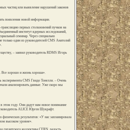
вых частиц или выявление нарушений законов
дать появления новой информации.
-трансляцию первых столкновений пучков на
Объединенный институт ядерных исследований,
ециальный семинар. Через специально
е только один из руководителей CMS Анатолий
.
существу, – заявил руководитель RDMS Игорь
и. Все хорошо и жизнь хороша».
ль эксперимента CMS Гвидо Тонелли. – Очень
ачали анализировать данные. Уже скоро мы
 в этом году. Они дадут нам новое понимание
 руководитель ALICE Юрген Шукрафт.
ю физических результатов: «У нас запланировала
амом высоком уровне».
во гигантского коллектива CERN, радость