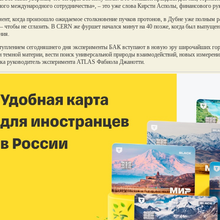
ого международного сотрудничества», – это уже слова Кирсти Асполы, финансового р
ент, когда произошло ожидаемое столкновение пучков протонов, в Дубне уже полным р
 – чтобы не сглазить. В CERN же фуршет начался минут на 40 позже, когда был выпущен
ния.
туплением сегодняшнего дня эксперименты БАК вступают в новую эру широчайших гор
и темной материи, вести поиск универсальной природы взаимодействий, новых измерений
ка руководитель эксперимента ATLAS Фабиола Джанотти.