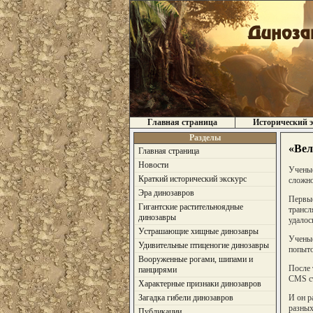
Главная страница
Исторический э
Разделы
«Вел
Главная страница
Новости
Ученые
Краткий исторический экскурс
сложно
Эра динозавров
Первые
Гигантские растительноядные
трансл
динозавры
удалос
Устрашающие хищные динозавры
Ученые
Удивительные птиценогие динозавры
попыто
Вооруженные рогами, шипами и
После 
панцирями
CMS ст
Характерные признаки динозавров
И он р
Загадка гибели динозавров
разных
Публикации