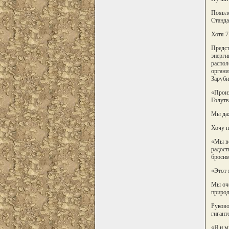
Появле
Станда
Хотя 7
Предст
энерги
распол
органи
Заруби
«Произ
Голутв
Мы даж
Хочу п
«Мы вс
радост
бросим
«Этот 
Мы оче
природ
Руково
гигант
«Я и м