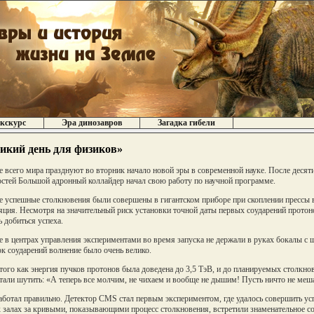
кскурс
Эра динозавров
Загадка гибели
икий день для физиков»
 всего мира празднуют во вторник начало новой эры в современной науке. После десяти 
стей Большой адронный коллайдер начал свою работу по научной программе.
 успешные столкновения были совершены в гигантском приборе при скоплении прессы в
яция. Несмотря на значительный риск установки точной даты первых соударений протоно
ь добиться успеха.
 в центрах управления экспериментами во время запуска не держали в руках бокалы с 
к соударений волнение было очень велико.
того как энергия пучков протонов была доведена до 3,5 ТэВ, и до планируемых столкнов
али шутить: «А теперь все молчим, не чихаем и вообще не дышим! Пусть ничто не меша
аботал правильно. Детектор CMS стал первым экспериментом, где удалось совершить ус
 залах за кривыми, показывающими процесс столкновения, встретили знаменательное 