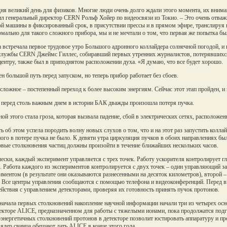
ня великий день для физиков. Многие люди очень долго ждали этого момента, их вниман
ил генеральный директор CERN Рольф Хойер по видеосвязи из Токио. – Это очень отваж
й машины в фиксированный срок, в присутствии прессы и в прямом эфире, транслируя 
рмально для такого сложного прибора, мы и не мечтали о том, что первая же попытка б
 встречала первое трудовое утро Большого адронного коллайдера солнечной погодой, и 
службы CERN Джеймс Гиллес, собиравший первых утренних журналистов, потерявшихся 
центру, также был в приподнятом расположении духа. «Я думаю, что все будет хорошо.
н большой путь перед запуском, но теперь прибор работает без сбоев.
сложное – постепенный переход к более высоким энергиям. Сейчас этот этап пройден, и в
 перед столь важным днем в истории БАК дважды произошла потеря пучка.
ой этого стала гроза, которая вызвала падение, сбой в электрических сетях, расположе
ь об этом успела породить волну новых слухов о том, что и на этот раз запустить колла
ого в потере пучка не было. К девяти утра циркуляция пучков в обоих направлениях бы
рвые столкновения частиц должны произойти в течение ближайших нескольких часов.
ески, каждый эксперимент управляется с трех точек. Работу ускорителя контролирует 
). Работа каждого из экспериментов контролируется с двух точек – один управляющий з
иментом (в результате они оказываются разнесенными на десяток километров), второй –
Все центры управления сообщаются с помощью телефона и видеоконференций. Перед в
ействия с управлением детекторами, проверяя их готовность принять пучок протонов.
начала первых столкновений накопление научной информации начали три из четырех 
екторе ALICE, предназначенном для работы с тяжелыми ионами, пока продолжатся под
энергетичных столкновений протонов в детекторе позволит юстировать аппаратуру и пр
ядер свинца обещают дать ALICE в конце этого года.