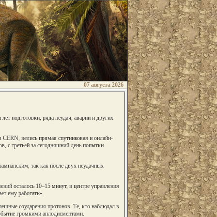
07 августа 2026
лет подготовки, ряда неудач, аварии и других
 CERN, велись прямая спутниковая и онлайн-
в, с третьей за сегодняшний день попытки
шампанским, так как после двух неудачных
ений осталось 10–15 минут, в центре управления
ет ему работать».
пешные соударения протонов. Те, кто наблюдал в
событие громкими аплодисментами.