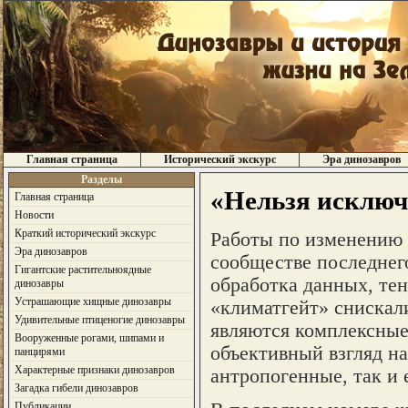
Главная страница
Исторический экскурс
Эра динозавров
Разделы
«Нельзя исключ
Главная страница
Новости
Краткий исторический экскурс
Работы по изменению 
Эра динозавров
сообществе последнег
Гигантские растительноядные
обработка данных, те
динозавры
Устрашающие хищные динозавры
«климатгейт» снискал
Удивительные птиценогие динозавры
являются комплексные
Вооруженные рогами, шипами и
объективный взгляд н
панцирями
Характерные признаки динозавров
антропогенные, так и 
Загадка гибели динозавров
Публикации