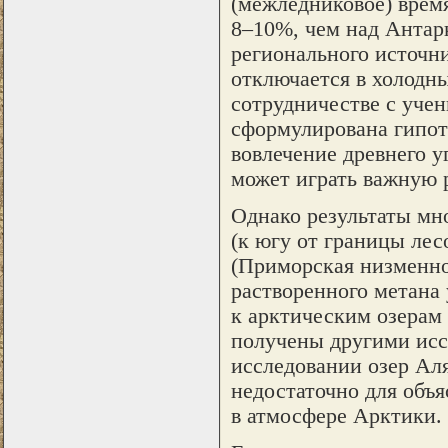
(межледниковое) врем
8–10%, чем над Антар
регионального источн
отключается в холодны
сотрудничестве с уче
сформулирована гипоте
вовлечение древнего 
может играть важную 
Однако результаты мн
(к югу от границы лес
(Приморская низменнос
растворенного метана
к арктическим озерам
получены другими иссл
исследовании озер Аля
недостаточно для объ
в атмосфере Арктики.