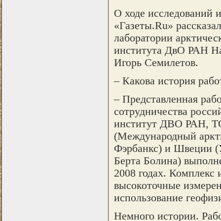
О ходе исследований 
«Газеты.Ru» рассказа
лаборатории арктичес
института ДвО РАН На
Игорь Семилетов.
– Какова история рабо
– Представленная раб
сотрудничества росси
институт ДВО РАН, Т
(Международный аркти
Фэрбанкс) и Швеции (
Берта Болина) выполн
2008 годах. Комплекс
высокоточные измерени
использование геофиз
Немного истории. Раб