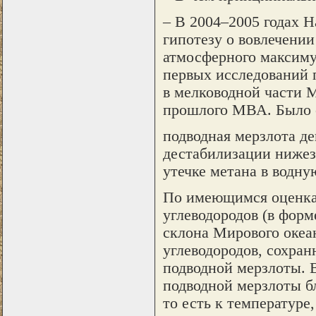
– В 2004–2005 годах 
гипотезу о вовлечени
атмосферного максимум
первых исследований 
в мелководной части 
прошлого МВА. Было с
подводная мерзлота де
дестабилизации нижез
утечке метана в водну
По имеющимся оценкам
углеводородов (в форм
склона Мирового океа
углеводородов, сохра
подводной мерзлоты. 
подводной мерзлоты б
то есть к температуре