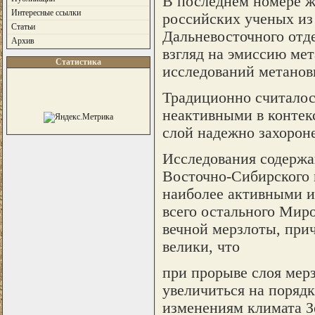
В последнем номере ж
Интересные ссылки
российских ученых из
Статьи
Дальневосточного отд
Архив
взгляд на эмиссию мет
Статистика
исследований метанов
Традиционно считалос
неактивными в контекс
слой надежно захорон
Исследования содержан
Восточно-Сибирского м
наиболее активными и
всего остального Миро
вечной мерзлоты, при
велики, что
при прорыве слоя мер
увеличиться на порядк
изменениям климата З