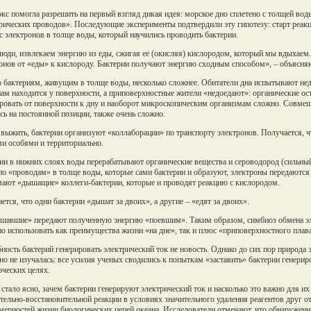
кс помогла разрешить на первый взгляд дикая идея: морское дно сплетено с толщей в
рических проводов». Последующие эксперименты подтвердили эту гипотезу: старт реак
с электронов в толще воды, который научились проводить бактерии.
юди, извлекаем энергию из еды, сжигая ее (окисляя) кислородом, который мы вдыхаем. 
онов от «еды» к кислороду. Бактерии получают энергию сходным способом», – объясня
 бактериям, живущим в толще воды, несколько сложнее. Обитатели дна испытывают нед
ам находится у поверхности, а приповерхностные жители «недоедают»: органические ост
овать от поверхности к дну и наоборот микроскопическим организмам сложно. Совмеща
сь на постоянной позиции, также очень сложно.
выжить, бактерии организуют «коллаборации» по транспорту электронов. Получается, ч
и особями и территориально.
ии в нижних слоях воды перерабатывают органические вещества и сероводород (сильный
по «проводам» в толще воды, которые сами бактерии и образуют, электроны передаются
ают «дышащие» коллеги-бактерии, которые и проводят реакцию с кислородом.
ется, что одни бактерии «дышат за двоих», а другие – «едят за двоих».
авшие» передают полученную энергию «поевшим». Таким образом, симбиоз обмена эл
о использовать как преимущества жизни «на дне», так и плюс «приповерхностного плав
ность бактерий генерировать электрический ток не новость. Однако до сих пор природа
но не изучалась: все усилия ученых сводились к попыткам «заставить» бактерии генерир
ческих целях.
 стало ясно, зачем бактерии генерируют электрический ток и насколько это важно для 
тельно-восстановительной реакции в условиях значительного удаления реагентов друг от
мерностей жизни биологических цепей океана. Исследователи отмечают, что обнаружен