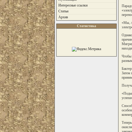
Интересные ссылки
Парадо
«элект
Статьи
перено
Архив
«Мы, л
Статистика
электр
Однако
причин
Мигрир
находя
Чтобы 
разным
Бактер
Затем 
приним
Получа
«Подыш
успешн
Способ
особен
коммер
Теперь
окисли
законо