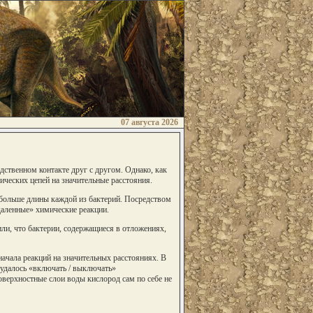
07 августа 2026
дственном контакте друг с другом. Однако, как
ических цепей на значительные расстояния.
 больше длины каждой из бактерий. Посредством
даленные» химические реакции.
ли, что бактерии, содержащиеся в отложениях,
ачала реакций на значительных расстояниях. В
 удалось «включать / выключать»
оверхностные слои воды кислород сам по себе не