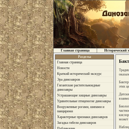
Главная страница
Исторический э
Разделы
Бакт
Главная страница
Новости
Традиц
Краткий исторический экскурс
оказал
Эра динозавров
Бактер
Гигантские растительноядные
этих ц
динозавры
Датски
Устрашающие хищные динозавры
взаимо
Удивительные птиценогие динозавры
Биолог
Вооруженные рогами, шипами и
частно
панцирями
кислор
Характерные признаки динозавров
может 
Загадка гибели динозавров
Наблюд
Публикации