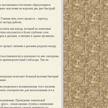
оды миллионами естественно образующихся
циям окисления на морском дне дает быстрый
Главная нить этого процесса – переход
ют авторы работы.
остаток кислорода, который по понятным
атки опускаются в более глубокие слои.
ть и дыхание, и питание в одном организме,
то процесс питания и дыхания разделен между
 восстановитель) и извлекают из них электроны.
 в приповерхностный слой воды. Там их
ектронов позволяет большой колонии бактерий
ания».
 эволюционного возникновения этого явления
овать электричество для использования его в
их выживания. Проведение химической
 друга – новая важная ступень в понимании
ный ими механизм следует принимать во