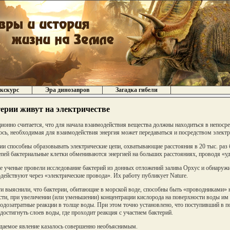
кскурс
Эра динозавров
Загадка гибели
ерии живут на электричестве
ионно считается, что для начала взаимодействия вещества должны находиться в непосре
ось, необходимая для взаимодействия энергия может передаваться и посредством электр
ии способны образовывать электрические цепи, охватывающие расстояния в 20 тыс. раз
епей бактериальные клетки обмениваются энергией на больших расстояниях, проводя «у
е ученые провели исследование бактерий из донных отложений залива Орхус и обнаружи
действуют через «электрические провода». Их работу публикует Nature.
и выяснили, что бактерии, обитающие в морской воде, способны быть «проводниками» н
сти, при увеличении (или уменьшении) концентрации кислорода на поверхности воды им
одозатратные реакции в толще воды. При этом точно установлено, что поступивший в п
достигнуть слоев воды, где проходит реакция с участием бактерий.
аемое явление казалось совершенно необъяснимым.