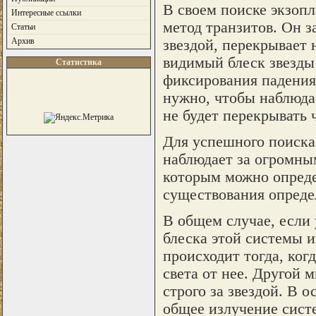
В своем поиске экзопл
Интересные ссылки
метод транзитов. Он з
Статьи
Архив
звездой, перекрывает 
видимый блеск звезды 
Статистика
фиксирования падения
нужно, чтобы наблюдае
не будет перекрывать 
Для успешного поиска
наблюдает за огромным
которым можно определ
существования определ
В общем случае, если 
блеска этой системы 
происходит тогда, ког
света от нее. Другой 
строго за звездой. В о
общее излучение систе