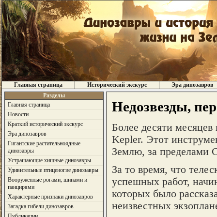
Главная страница
Исторический экскурс
Эра динозавров
Разделы
Недозвезды, пе
Главная страница
Новости
Краткий исторический экскурс
Более десяти месяцев 
Эра динозавров
Kepler. Этот инструме
Гигантские растительноядные
Землю, за пределами 
динозавры
Устрашающие хищные динозавры
За то время, что телес
Удивительные птиценогие динозавры
успешных работ, начи
Вооруженные рогами, шипами и
панцирями
которых было рассказа
Характерные признаки динозавров
неизвестных экзоплане
Загадка гибели динозавров
Публикации